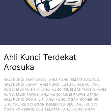
Ahli Kunci Terdekat
Arosuka
AHLI KUNCI BANYUASIN
,
AHLI KUNCI EMPAT LAWANG
,
AHLI KUNCI LAHAT
,
AHLI KUNCI LUBUKLINGGAU
,
AHLI
KUNCI MUARA ENIM
,
AHLI KUNCI MUSI BANYUASIN
,
AHLI
KUNCI MUSI RAWAS
,
AHLI KUNCI MUSI RAWAS UTARA
,
AHLI KUNCI OGAN ILIR
,
AHLI KUNCI OGAN KOMERING
ILIR
,
AHLI KUNCI OGAN KOMERING ULU
,
AHLI KUNCI
OGAN KOMERING ULU SELATAN
,
AHLI KUNCI OGAN