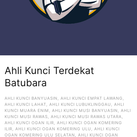
Ahli Kunci Terdekat
Batubara
AHLI KUNCI BANYUASIN
,
AHLI KUNCI EMPAT LAWANG
,
AHLI KUNCI LAHAT
,
AHLI KUNCI LUBUKLINGGAU
,
AHLI
KUNCI MUARA ENIM
,
AHLI KUNCI MUSI BANYUASIN
,
AHLI
KUNCI MUSI RAWAS
,
AHLI KUNCI MUSI RAWAS UTARA
,
AHLI KUNCI OGAN ILIR
,
AHLI KUNCI OGAN KOMERING
ILIR
,
AHLI KUNCI OGAN KOMERING ULU
,
AHLI KUNCI
OGAN KOMERING ULU SELATAN
,
AHLI KUNCI OGAN