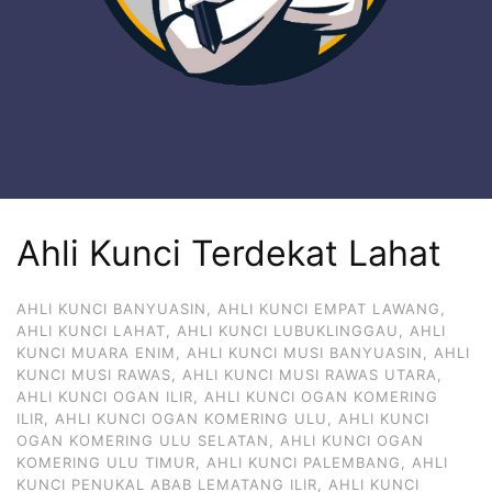
Ahli Kunci Terdekat Lahat
AHLI KUNCI BANYUASIN
,
AHLI KUNCI EMPAT LAWANG
,
AHLI KUNCI LAHAT
,
AHLI KUNCI LUBUKLINGGAU
,
AHLI
KUNCI MUARA ENIM
,
AHLI KUNCI MUSI BANYUASIN
,
AHLI
KUNCI MUSI RAWAS
,
AHLI KUNCI MUSI RAWAS UTARA
,
AHLI KUNCI OGAN ILIR
,
AHLI KUNCI OGAN KOMERING
ILIR
,
AHLI KUNCI OGAN KOMERING ULU
,
AHLI KUNCI
OGAN KOMERING ULU SELATAN
,
AHLI KUNCI OGAN
KOMERING ULU TIMUR
,
AHLI KUNCI PALEMBANG
,
AHLI
KUNCI PENUKAL ABAB LEMATANG ILIR
,
AHLI KUNCI