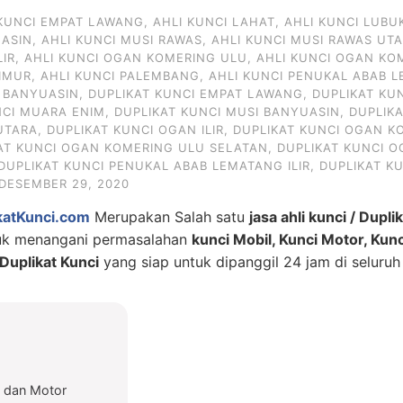
 KUNCI EMPAT LAWANG
,
AHLI KUNCI LAHAT
,
AHLI KUNCI LUBU
UASIN
,
AHLI KUNCI MUSI RAWAS
,
AHLI KUNCI MUSI RAWAS UT
LIR
,
AHLI KUNCI OGAN KOMERING ULU
,
AHLI KUNCI OGAN KO
IMUR
,
AHLI KUNCI PALEMBANG
,
AHLI KUNCI PENUKAL ABAB L
I BANYUASIN
,
DUPLIKAT KUNCI EMPAT LAWANG
,
DUPLIKAT KU
NCI MUARA ENIM
,
DUPLIKAT KUNCI MUSI BANYUASIN
,
DUPLIK
UTARA
,
DUPLIKAT KUNCI OGAN ILIR
,
DUPLIKAT KUNCI OGAN KO
AT KUNCI OGAN KOMERING ULU SELATAN
,
DUPLIKAT KUNCI 
DUPLIKAT KUNCI PENUKAL ABAB LEMATANG ILIR
,
DUPLIKAT K
DESEMBER 29, 2020
katKunci.com
Merupakan Salah satu
jasa ahli kunci / Dupli
tuk menangani permasalahan
kunci Mobil, Kunci Motor, Kun
uplikat Kunci
yang siap untuk dipanggil 24 jam di seluruh
l dan Motor