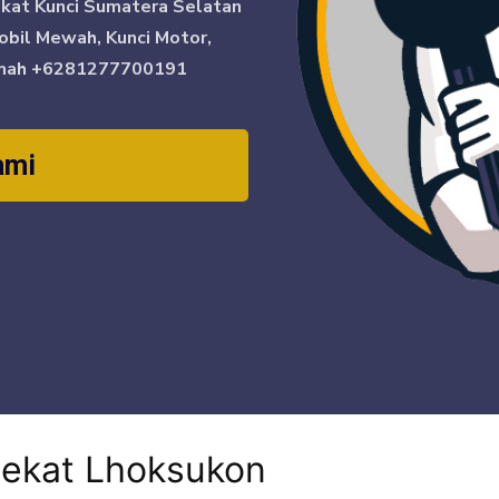
ikat Kunci Sumatera Selatan
obil Mewah, Kunci Motor,
mah
+6281277700191
ami
dekat Lhoksukon