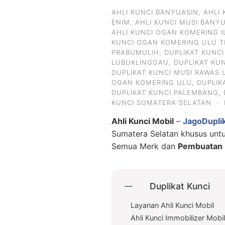
AHLI KUNCI BANYUASIN
,
AHLI
ENIM
,
AHLI KUNCI MUSI BANY
AHLI KUNCI OGAN KOMERING I
KUNCI OGAN KOMERING ULU T
PRABUMULIH
,
DUPLIKAT KUNC
LUBUKLINGGAU
,
DUPLIKAT KU
DUPLIKAT KUNCI MUSI RAWAS 
OGAN KOMERING ULU
,
DUPLIK
DUPLIKAT KUNCI PALEMBANG
,
KUNCI SUMATERA SELATAN
·
Ahli Kunci Mobil
–
JagoDupli
Sumatera Selatan khusus un
Semua Merk dan
Pembuatan D
Duplikat Kunci
Layanan Ahli Kunci Mobil
Ahli Kunci Immobilizer Mobi