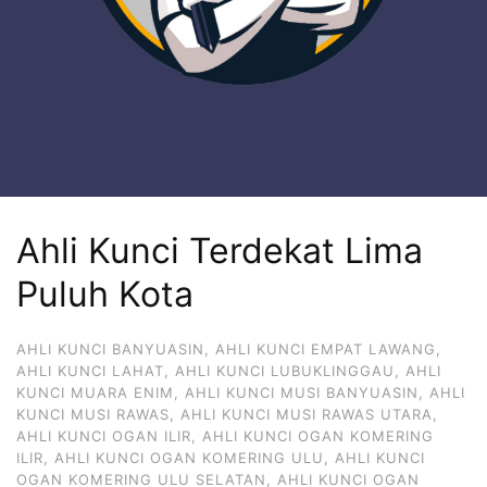
Ahli Kunci Terdekat Lima
Puluh Kota
AHLI KUNCI BANYUASIN
,
AHLI KUNCI EMPAT LAWANG
,
AHLI KUNCI LAHAT
,
AHLI KUNCI LUBUKLINGGAU
,
AHLI
KUNCI MUARA ENIM
,
AHLI KUNCI MUSI BANYUASIN
,
AHLI
KUNCI MUSI RAWAS
,
AHLI KUNCI MUSI RAWAS UTARA
,
AHLI KUNCI OGAN ILIR
,
AHLI KUNCI OGAN KOMERING
ILIR
,
AHLI KUNCI OGAN KOMERING ULU
,
AHLI KUNCI
OGAN KOMERING ULU SELATAN
,
AHLI KUNCI OGAN