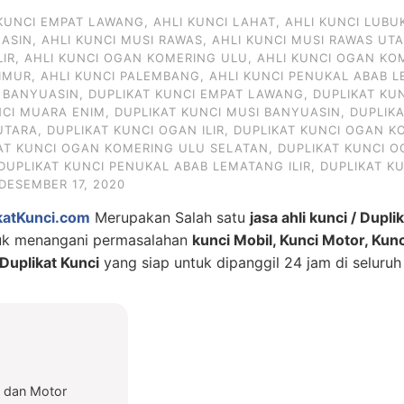
 KUNCI EMPAT LAWANG
,
AHLI KUNCI LAHAT
,
AHLI KUNCI LUBU
UASIN
,
AHLI KUNCI MUSI RAWAS
,
AHLI KUNCI MUSI RAWAS UT
LIR
,
AHLI KUNCI OGAN KOMERING ULU
,
AHLI KUNCI OGAN KO
IMUR
,
AHLI KUNCI PALEMBANG
,
AHLI KUNCI PENUKAL ABAB L
I BANYUASIN
,
DUPLIKAT KUNCI EMPAT LAWANG
,
DUPLIKAT KU
NCI MUARA ENIM
,
DUPLIKAT KUNCI MUSI BANYUASIN
,
DUPLIK
UTARA
,
DUPLIKAT KUNCI OGAN ILIR
,
DUPLIKAT KUNCI OGAN KO
AT KUNCI OGAN KOMERING ULU SELATAN
,
DUPLIKAT KUNCI 
DUPLIKAT KUNCI PENUKAL ABAB LEMATANG ILIR
,
DUPLIKAT K
DESEMBER 17, 2020
katKunci.com
Merupakan Salah satu
jasa ahli kunci / Dupli
tuk menangani permasalahan
kunci Mobil, Kunci Motor, Kun
uplikat Kunci
yang siap untuk dipanggil 24 jam di seluruh
l dan Motor