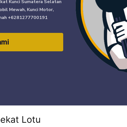
ikat Kunci Sumatera Selatan
obil Mewah, Kunci Motor,
mah
+6281277700191
ami
dekat Lotu