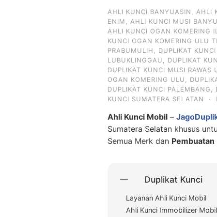
AHLI KUNCI BANYUASIN
,
AHLI
ENIM
,
AHLI KUNCI MUSI BANY
AHLI KUNCI OGAN KOMERING I
KUNCI OGAN KOMERING ULU T
PRABUMULIH
,
DUPLIKAT KUNC
LUBUKLINGGAU
,
DUPLIKAT KU
DUPLIKAT KUNCI MUSI RAWAS 
OGAN KOMERING ULU
,
DUPLIK
DUPLIKAT KUNCI PALEMBANG
,
KUNCI SUMATERA SELATAN
·
Ahli Kunci Mobil
–
JagoDupli
Sumatera Selatan khusus un
Semua Merk dan
Pembuatan D
Duplikat Kunci
Layanan Ahli Kunci Mobil
Ahli Kunci Immobilizer Mobi