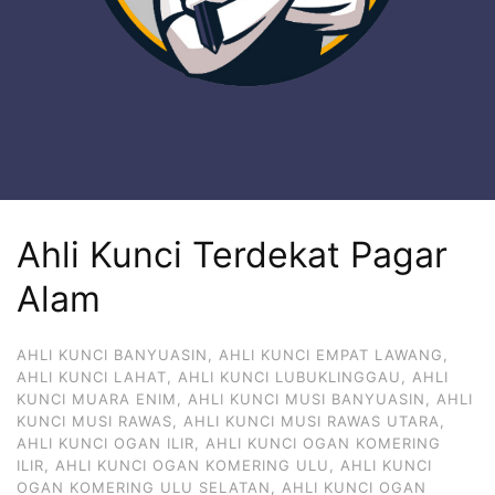
Ahli Kunci Terdekat Pagar
Alam
AHLI KUNCI BANYUASIN
,
AHLI KUNCI EMPAT LAWANG
,
AHLI KUNCI LAHAT
,
AHLI KUNCI LUBUKLINGGAU
,
AHLI
KUNCI MUARA ENIM
,
AHLI KUNCI MUSI BANYUASIN
,
AHLI
KUNCI MUSI RAWAS
,
AHLI KUNCI MUSI RAWAS UTARA
,
AHLI KUNCI OGAN ILIR
,
AHLI KUNCI OGAN KOMERING
ILIR
,
AHLI KUNCI OGAN KOMERING ULU
,
AHLI KUNCI
OGAN KOMERING ULU SELATAN
,
AHLI KUNCI OGAN