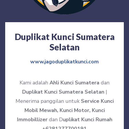
Duplikat Kunci Sumatera
Selatan
www.jagoduplikatkunci.com
Kami adalah
Ahli Kunci Sumatera
dan
Duplikat Kunci Sumatera Selatan
|
Menerima panggilan untuk
Service Kunci
Mobil Mewah, Kunci Motor, Kunci
Immobillizer
dan D
uplikat Kunci Rumah
+6281277700191