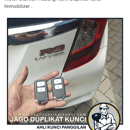
Immobilizer .