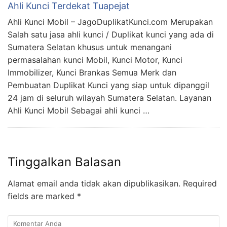
Ahli Kunci Terdekat Tuapejat
Ahli Kunci Mobil – JagoDuplikatKunci.com Merupakan
Salah satu jasa ahli kunci / Duplikat kunci yang ada di
Sumatera Selatan khusus untuk menangani
permasalahan kunci Mobil, Kunci Motor, Kunci
Immobilizer, Kunci Brankas Semua Merk dan
Pembuatan Duplikat Kunci yang siap untuk dipanggil
24 jam di seluruh wilayah Sumatera Selatan. Layanan
Ahli Kunci Mobil Sebagai ahli kunci …
Tinggalkan Balasan
Alamat email anda tidak akan dipublikasikan.
Required
fields are marked
*