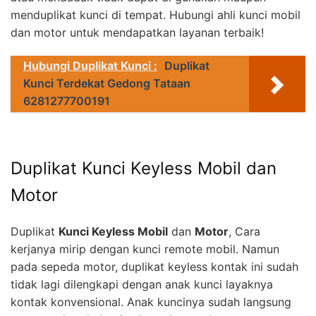
menduplikat kunci di tempat. Hubungi ahli kunci mobil
dan motor untuk mendapatkan layanan terbaik!
Hubungi Duplikat Kunci :
Duplikat
Kunci Terdekat Gedong Tataan
6281277700191
Duplikat Kunci Keyless Mobil dan
Motor
Duplikat
Kunci Keyless Mobil
dan
Motor
, Cara
kerjanya mirip dengan kunci remote mobil. Namun
pada sepeda motor, duplikat keyless kontak ini sudah
tidak lagi dilengkapi dengan anak kunci layaknya
kontak konvensional. Anak kuncinya sudah langsung