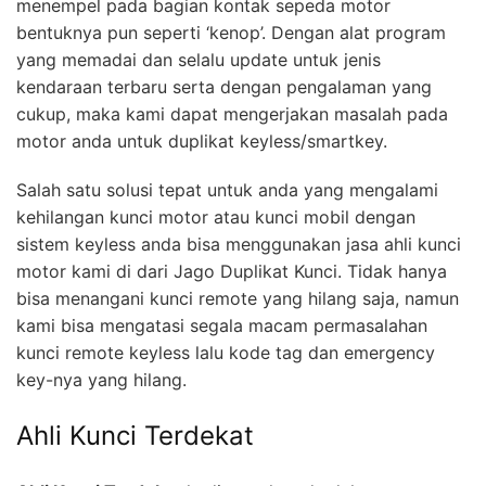
menempel pada bagian kontak sepeda motor
bentuknya pun seperti ‘kenop’. Dengan alat program
yang memadai dan selalu update untuk jenis
kendaraan terbaru serta dengan pengalaman yang
cukup, maka kami dapat mengerjakan masalah pada
motor anda untuk duplikat keyless/smartkey.
Salah satu solusi tepat untuk anda yang mengalami
kehilangan kunci motor atau kunci mobil dengan
sistem keyless anda bisa menggunakan jasa ahli kunci
motor kami di dari Jago Duplikat Kunci. Tidak hanya
bisa menangani kunci remote yang hilang saja, namun
kami bisa mengatasi segala macam permasalahan
kunci remote keyless lalu kode tag dan emergency
key-nya yang hilang.
Ahli Kunci Terdekat