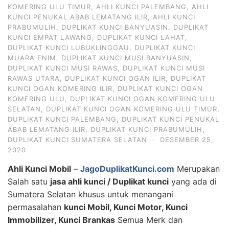
KOMERING ULU TIMUR
,
AHLI KUNCI PALEMBANG
,
AHLI
KUNCI PENUKAL ABAB LEMATANG ILIR
,
AHLI KUNCI
PRABUMULIH
,
DUPLIKAT KUNCI BANYUASIN
,
DUPLIKAT
KUNCI EMPAT LAWANG
,
DUPLIKAT KUNCI LAHAT
,
DUPLIKAT KUNCI LUBUKLINGGAU
,
DUPLIKAT KUNCI
MUARA ENIM
,
DUPLIKAT KUNCI MUSI BANYUASIN
,
DUPLIKAT KUNCI MUSI RAWAS
,
DUPLIKAT KUNCI MUSI
RAWAS UTARA
,
DUPLIKAT KUNCI OGAN ILIR
,
DUPLIKAT
KUNCI OGAN KOMERING ILIR
,
DUPLIKAT KUNCI OGAN
KOMERING ULU
,
DUPLIKAT KUNCI OGAN KOMERING ULU
SELATAN
,
DUPLIKAT KUNCI OGAN KOMERING ULU TIMUR
,
DUPLIKAT KUNCI PALEMBANG
,
DUPLIKAT KUNCI PENUKAL
ABAB LEMATANG ILIR
,
DUPLIKAT KUNCI PRABUMULIH
,
DUPLIKAT KUNCI SUMATERA SELATAN
·
DESEMBER 25,
2020
Ahli Kunci Mobil
–
JagoDuplikatKunci.com
Merupakan
Salah satu
jasa ahli kunci / Duplikat kunci
yang ada di
Sumatera Selatan khusus untuk menangani
permasalahan
kunci Mobil, Kunci Motor, Kunci
Immobilizer, Kunci Brankas
Semua Merk dan