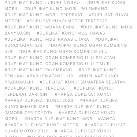
#DUPLIKAT KUNCI LUBUKLINGGAU
#DUPLIKAT KUNCI
MOBIL
#DUPLIKAT KUNCI MOBIL PALEMBANG
#DUPLIKAT KUNCI MOBIL TERDEKAT
#DUPLIKAT KUNCI
MOTOR
#DUPLIKAT KUNCI MOTOR TERDEKAT
#DUPLIKAT KUNCI MUARA ENIM
#DUPLIKAT KUNCI MUSI
BANYUASIN
#DUPLIKAT KUNCI MUSI RAWAS
#DUPLIKAT KUNCI MUSI RAWAS UTARA
#DUPLIKAT
KUNCI OGAN ILIR
#DUPLIKAT KUNCI OGAN KOMERING
ILIR
#DUPLIKAT KUNCI OGAN KOMERING ULU
#DUPLIKAT KUNCI OGAN KOMERING ULU SELATAN
#DUPLIKAT KUNCI OGAN KOMERING ULU TIMUR
#DUPLIKAT KUNCI PALEMBANG
#DUPLIKAT KUNCI
PENUKAL ABAB LEMATANG ILIR
#DUPLIKAT KUNCI
PRABUMULIH
#DUPLIKAT KUNCI SUMATERA SELATAN
#DUPLIKAT KUNCI TERDEKAT
#DUPLIKAT KUNCI
TERDEKAT DARI SINI
#HARGA DUPLIKAT KUNCI
#HARGA DUPLIKAT KUNCI 2020
#HARGA DUPLIKAT
KUNCI IMMOBILIZER
#HARGA DUPLIKAT KUNCI
IMMOBILIZER TOYOTA
#HARGA DUPLIKAT KUNCI
MOBIL
#HARGA DUPLIKAT KUNCI MOBIL AVANZA
#HARGA DUPLIKAT KUNCI MOTOR
#HARGA DUPLIKAT
KUNCI MOTOR 2020
#HARGA DUPLIKAT KUNCI
RUMAH
#HARGA DUPLIKAT KUNCI RUMAH 2020