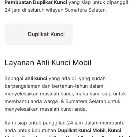
Pembuatan Duplikat Kunci
yang siap untuk dipanggil
24 jam di seluruh wilayah Sumatera Selatan.
Duplikat Kunci
Layanan Ahli Kunci Mobil
Sebagai
ahli kunci
yang ada di yang sudah
berpengalaman dan bertahun-tahun dalam
menyelesaikan masalah kunci, maka kami siap untuk
membantu anda warga & Sumatera Selatan untuk
menyelesaikan masalah kunci anda.
Kami siap untuk panggilan 24 jam dalam membantu
anda untuk kebutuhan
Duplikat kunci Mobil, Kunci