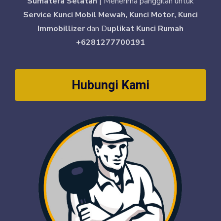
Sumatera Selatan
| Menerima panggilan untuk
Service Kunci Mobil Mewah, Kunci Motor, Kunci
Immobillizer
dan D
uplikat Kunci Rumah
+6281277700191
Hubungi Kami