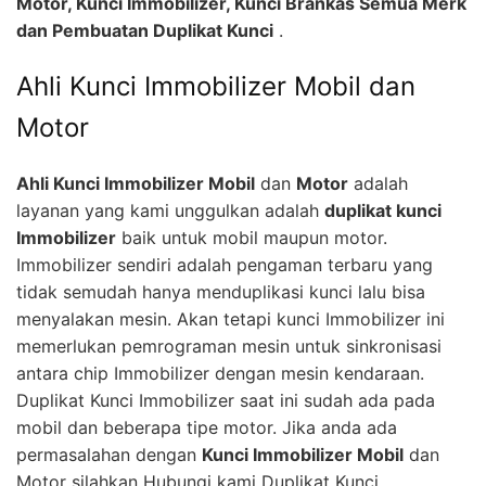
Motor, Kunci Immobilizer, Kunci Brankas Semua Merk
dan Pembuatan Duplikat Kunci
.
Ahli Kunci Immobilizer Mobil dan
Motor
Ahli Kunci Immobilizer Mobil
dan
Motor
adalah
layanan yang kami unggulkan adalah
duplikat kunci
Immobilizer
baik untuk mobil maupun motor.
Immobilizer sendiri adalah pengaman terbaru yang
tidak semudah hanya menduplikasi kunci lalu bisa
menyalakan mesin. Akan tetapi kunci Immobilizer ini
memerlukan pemrograman mesin untuk sinkronisasi
antara chip Immobilizer dengan mesin kendaraan.
Duplikat Kunci Immobilizer saat ini sudah ada pada
mobil dan beberapa tipe motor. Jika anda ada
permasalahan dengan
Kunci Immobilizer Mobil
dan
Motor silahkan Hubungi kami Duplikat Kunci