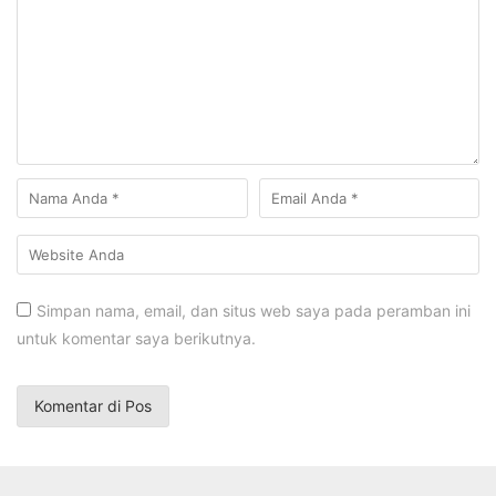
Simpan nama, email, dan situs web saya pada peramban ini
untuk komentar saya berikutnya.