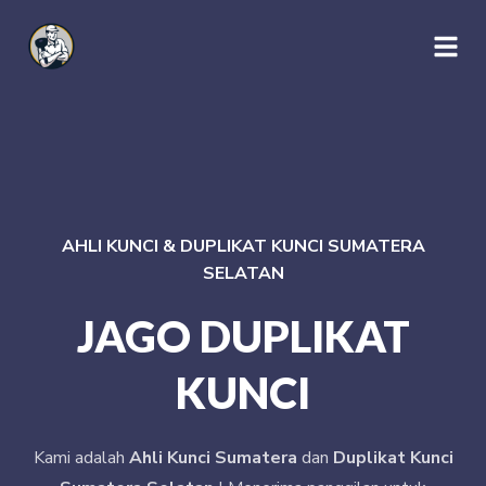
AHLI KUNCI & DUPLIKAT KUNCI SUMATERA
SELATAN
JAGO DUPLIKAT
KUNCI
Kami adalah
Ahli Kunci Sumatera
dan
Duplikat Kunci