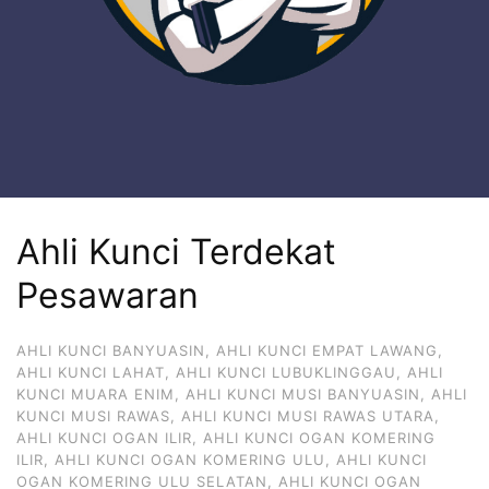
Ahli Kunci Terdekat
Pesawaran
AHLI KUNCI BANYUASIN
,
AHLI KUNCI EMPAT LAWANG
,
AHLI KUNCI LAHAT
,
AHLI KUNCI LUBUKLINGGAU
,
AHLI
KUNCI MUARA ENIM
,
AHLI KUNCI MUSI BANYUASIN
,
AHLI
KUNCI MUSI RAWAS
,
AHLI KUNCI MUSI RAWAS UTARA
,
AHLI KUNCI OGAN ILIR
,
AHLI KUNCI OGAN KOMERING
ILIR
,
AHLI KUNCI OGAN KOMERING ULU
,
AHLI KUNCI
OGAN KOMERING ULU SELATAN
,
AHLI KUNCI OGAN