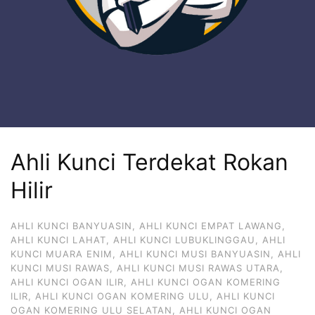
Ahli Kunci Terdekat Rokan
Hilir
AHLI KUNCI BANYUASIN
,
AHLI KUNCI EMPAT LAWANG
,
AHLI KUNCI LAHAT
,
AHLI KUNCI LUBUKLINGGAU
,
AHLI
KUNCI MUARA ENIM
,
AHLI KUNCI MUSI BANYUASIN
,
AHLI
KUNCI MUSI RAWAS
,
AHLI KUNCI MUSI RAWAS UTARA
,
AHLI KUNCI OGAN ILIR
,
AHLI KUNCI OGAN KOMERING
ILIR
,
AHLI KUNCI OGAN KOMERING ULU
,
AHLI KUNCI
OGAN KOMERING ULU SELATAN
,
AHLI KUNCI OGAN