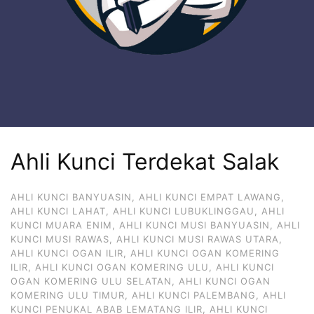
Ahli Kunci Terdekat Salak
AHLI KUNCI BANYUASIN
,
AHLI KUNCI EMPAT LAWANG
,
AHLI KUNCI LAHAT
,
AHLI KUNCI LUBUKLINGGAU
,
AHLI
KUNCI MUARA ENIM
,
AHLI KUNCI MUSI BANYUASIN
,
AHLI
KUNCI MUSI RAWAS
,
AHLI KUNCI MUSI RAWAS UTARA
,
AHLI KUNCI OGAN ILIR
,
AHLI KUNCI OGAN KOMERING
ILIR
,
AHLI KUNCI OGAN KOMERING ULU
,
AHLI KUNCI
OGAN KOMERING ULU SELATAN
,
AHLI KUNCI OGAN
KOMERING ULU TIMUR
,
AHLI KUNCI PALEMBANG
,
AHLI
KUNCI PENUKAL ABAB LEMATANG ILIR
,
AHLI KUNCI