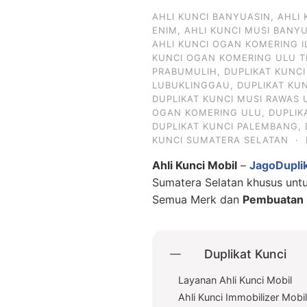
AHLI KUNCI BANYUASIN
,
AHLI
ENIM
,
AHLI KUNCI MUSI BANY
AHLI KUNCI OGAN KOMERING I
KUNCI OGAN KOMERING ULU T
PRABUMULIH
,
DUPLIKAT KUNC
LUBUKLINGGAU
,
DUPLIKAT KU
DUPLIKAT KUNCI MUSI RAWAS 
OGAN KOMERING ULU
,
DUPLIK
DUPLIKAT KUNCI PALEMBANG
,
KUNCI SUMATERA SELATAN
·
Ahli Kunci Mobil
–
JagoDupli
Sumatera Selatan khusus un
Semua Merk dan
Pembuatan D
Duplikat Kunci
Layanan Ahli Kunci Mobil
Ahli Kunci Immobilizer Mobi