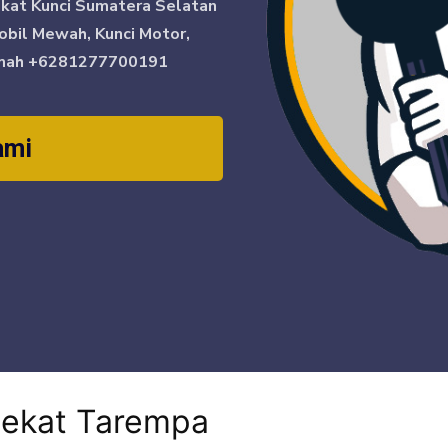
ikat Kunci Sumatera Selatan
obil Mewah, Kunci Motor,
mah
+6281277700191
ami
dekat Tarempa