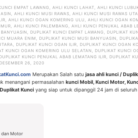
 KUNCI EMPAT LAWANG
,
AHLI KUNCI LAHAT
,
AHLI KUNCI LUBU
UASIN
,
AHLI KUNCI MUSI RAWAS
,
AHLI KUNCI MUSI RAWAS UT
LIR
,
AHLI KUNCI OGAN KOMERING ULU
,
AHLI KUNCI OGAN KO
IMUR
,
AHLI KUNCI PALEMBANG
,
AHLI KUNCI PENUKAL ABAB L
I BANYUASIN
,
DUPLIKAT KUNCI EMPAT LAWANG
,
DUPLIKAT KU
NCI MUARA ENIM
,
DUPLIKAT KUNCI MUSI BANYUASIN
,
DUPLIK
UTARA
,
DUPLIKAT KUNCI OGAN ILIR
,
DUPLIKAT KUNCI OGAN KO
AT KUNCI OGAN KOMERING ULU SELATAN
,
DUPLIKAT KUNCI 
DUPLIKAT KUNCI PENUKAL ABAB LEMATANG ILIR
,
DUPLIKAT K
DESEMBER 26, 2020
katKunci.com
Merupakan Salah satu
jasa ahli kunci / Dupli
tuk menangani permasalahan
kunci Mobil, Kunci Motor, Kun
uplikat Kunci
yang siap untuk dipanggil 24 jam di seluruh
l dan Motor