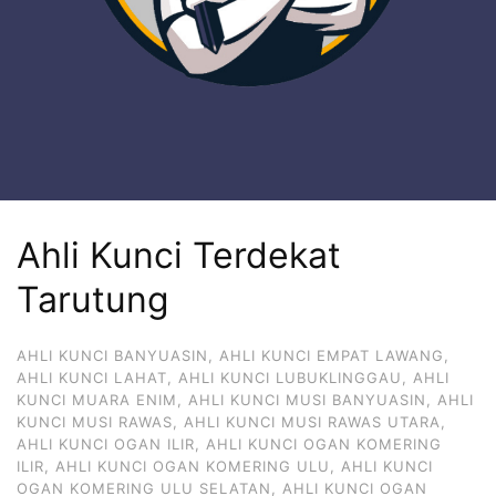
Ahli Kunci Terdekat
Tarutung
AHLI KUNCI BANYUASIN
,
AHLI KUNCI EMPAT LAWANG
,
AHLI KUNCI LAHAT
,
AHLI KUNCI LUBUKLINGGAU
,
AHLI
KUNCI MUARA ENIM
,
AHLI KUNCI MUSI BANYUASIN
,
AHLI
KUNCI MUSI RAWAS
,
AHLI KUNCI MUSI RAWAS UTARA
,
AHLI KUNCI OGAN ILIR
,
AHLI KUNCI OGAN KOMERING
ILIR
,
AHLI KUNCI OGAN KOMERING ULU
,
AHLI KUNCI
OGAN KOMERING ULU SELATAN
,
AHLI KUNCI OGAN