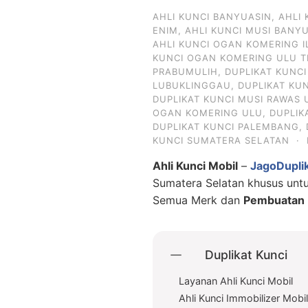
AHLI KUNCI BANYUASIN
,
AHLI
ENIM
,
AHLI KUNCI MUSI BANY
AHLI KUNCI OGAN KOMERING I
KUNCI OGAN KOMERING ULU T
PRABUMULIH
,
DUPLIKAT KUNC
LUBUKLINGGAU
,
DUPLIKAT KU
DUPLIKAT KUNCI MUSI RAWAS 
OGAN KOMERING ULU
,
DUPLIK
DUPLIKAT KUNCI PALEMBANG
,
KUNCI SUMATERA SELATAN
·
Ahli Kunci Mobil
–
JagoDupli
Sumatera Selatan khusus un
Semua Merk dan
Pembuatan D
Duplikat Kunci
Layanan Ahli Kunci Mobil
Ahli Kunci Immobilizer Mobi