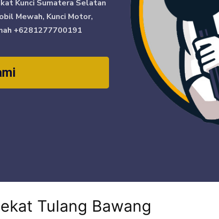
ikat Kunci Sumatera Selatan
obil Mewah, Kunci Motor,
mah
+6281277700191
ami
rdekat Tulang Bawang