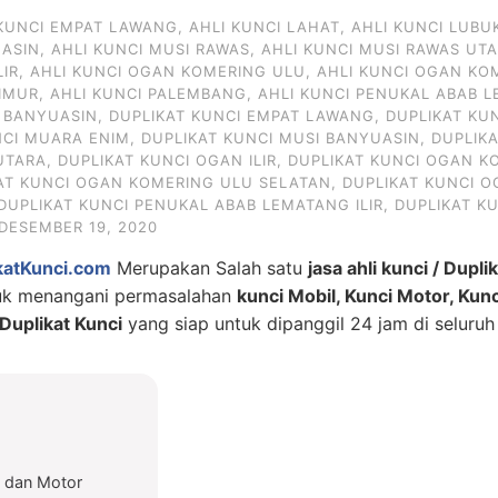
 KUNCI EMPAT LAWANG
,
AHLI KUNCI LAHAT
,
AHLI KUNCI LUBU
UASIN
,
AHLI KUNCI MUSI RAWAS
,
AHLI KUNCI MUSI RAWAS UT
LIR
,
AHLI KUNCI OGAN KOMERING ULU
,
AHLI KUNCI OGAN KO
IMUR
,
AHLI KUNCI PALEMBANG
,
AHLI KUNCI PENUKAL ABAB L
I BANYUASIN
,
DUPLIKAT KUNCI EMPAT LAWANG
,
DUPLIKAT KU
NCI MUARA ENIM
,
DUPLIKAT KUNCI MUSI BANYUASIN
,
DUPLIK
UTARA
,
DUPLIKAT KUNCI OGAN ILIR
,
DUPLIKAT KUNCI OGAN KO
AT KUNCI OGAN KOMERING ULU SELATAN
,
DUPLIKAT KUNCI 
DUPLIKAT KUNCI PENUKAL ABAB LEMATANG ILIR
,
DUPLIKAT K
DESEMBER 19, 2020
katKunci.com
Merupakan Salah satu
jasa ahli kunci / Dupli
tuk menangani permasalahan
kunci Mobil, Kunci Motor, Kun
uplikat Kunci
yang siap untuk dipanggil 24 jam di seluruh
l dan Motor