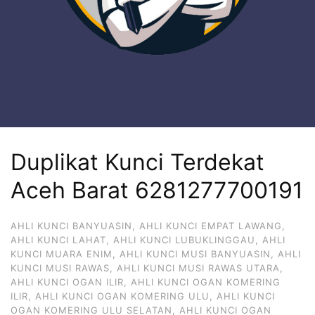
Duplikat Kunci Terdekat
Aceh Barat 6281277700191
AHLI KUNCI BANYUASIN
,
AHLI KUNCI EMPAT LAWANG
,
AHLI KUNCI LAHAT
,
AHLI KUNCI LUBUKLINGGAU
,
AHLI
KUNCI MUARA ENIM
,
AHLI KUNCI MUSI BANYUASIN
,
AHLI
KUNCI MUSI RAWAS
,
AHLI KUNCI MUSI RAWAS UTARA
,
AHLI KUNCI OGAN ILIR
,
AHLI KUNCI OGAN KOMERING
ILIR
,
AHLI KUNCI OGAN KOMERING ULU
,
AHLI KUNCI
OGAN KOMERING ULU SELATAN
,
AHLI KUNCI OGAN