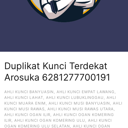
Duplikat Kunci Terdekat
Arosuka 6281277700191
AHLI KUNCI BANYUASIN
,
AHLI KUNCI EMPAT LAWANG
,
AHLI KUNCI LAHAT
,
AHLI KUNCI LUBUKLINGGAU
,
AHLI
KUNCI MUARA ENIM
,
AHLI KUNCI MUSI BANYUASIN
,
AHLI
KUNCI MUSI RAWAS
,
AHLI KUNCI MUSI RAWAS UTARA
,
AHLI KUNCI OGAN ILIR
,
AHLI KUNCI OGAN KOMERING
ILIR
,
AHLI KUNCI OGAN KOMERING ULU
,
AHLI KUNCI
OGAN KOMERING ULU SELATAN
,
AHLI KUNCI OGAN