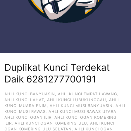
Duplikat Kunci Terdekat
Daik 6281277700191
AHLI KUNCI BANYUASIN
,
AHLI KUNCI EMPAT LAWANG
,
AHLI KUNCI LAHAT
,
AHLI KUNCI LUBUKLINGGAU
,
AHLI
KUNCI MUARA ENIM
,
AHLI KUNCI MUSI BANYUASIN
,
AHLI
KUNCI MUSI RAWAS
,
AHLI KUNCI MUSI RAWAS UTARA
,
AHLI KUNCI OGAN ILIR
,
AHLI KUNCI OGAN KOMERING
ILIR
,
AHLI KUNCI OGAN KOMERING ULU
,
AHLI KUNCI
OGAN KOMERING ULU SELATAN
,
AHLI KUNCI OGAN