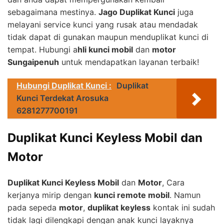
sebagaimana mestinya.
Jago Duplikat Kunci
juga
melayani service kunci yang rusak atau mendadak
tidak dapat di gunakan maupun menduplikat kunci di
tempat. Hubungi a
hli kunci mobil
dan
motor
Sungaipenuh
untuk mendapatkan layanan terbaik!
Hubungi Duplikat Kunci :
Duplikat
Kunci Terdekat Arosuka
6281277700191
Duplikat Kunci Keyless Mobil dan
Motor
Duplikat Kunci Keyless Mobil
dan
Motor
, Cara
kerjanya mirip dengan
kunci remote mobil
. Namun
pada sepeda
motor
,
duplikat keyless
kontak ini sudah
tidak lagi dilengkapi dengan anak kunci layaknya