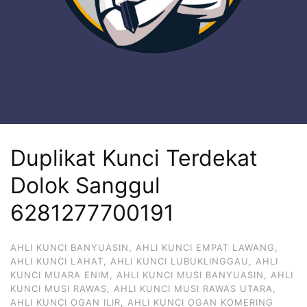
Duplikat Kunci Terdekat
Dolok Sanggul
6281277700191
AHLI KUNCI BANYUASIN
,
AHLI KUNCI EMPAT LAWANG
,
AHLI KUNCI LAHAT
,
AHLI KUNCI LUBUKLINGGAU
,
AHLI
KUNCI MUARA ENIM
,
AHLI KUNCI MUSI BANYUASIN
,
AHLI
KUNCI MUSI RAWAS
,
AHLI KUNCI MUSI RAWAS UTARA
,
AHLI KUNCI OGAN ILIR
,
AHLI KUNCI OGAN KOMERING