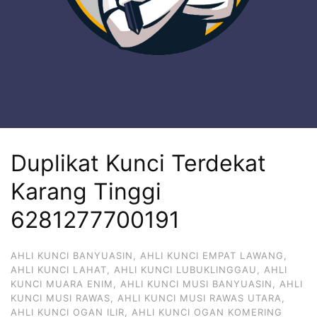
Duplikat Kunci Terdekat
Karang Tinggi
6281277700191
AHLI KUNCI BANYUASIN
,
AHLI KUNCI EMPAT LAWANG
,
AHLI KUNCI LAHAT
,
AHLI KUNCI LUBUKLINGGAU
,
AHLI
KUNCI MUARA ENIM
,
AHLI KUNCI MUSI BANYUASIN
,
AHLI
KUNCI MUSI RAWAS
,
AHLI KUNCI MUSI RAWAS UTARA
,
AHLI KUNCI OGAN ILIR
,
AHLI KUNCI OGAN KOMERING