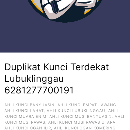
Duplikat Kunci Terdekat
Lubuklinggau
6281277700191
AHLI KUNCI BANYUASIN
,
AHLI KUNCI EMPAT LAWANG
,
AHLI KUNCI LAHAT
,
AHLI KUNCI LUBUKLINGGAU
,
AHLI
KUNCI MUARA ENIM
,
AHLI KUNCI MUSI BANYUASIN
,
AHLI
KUNCI MUSI RAWAS
,
AHLI KUNCI MUSI RAWAS UTARA
,
AHLI KUNCI OGAN ILIR
,
AHLI KUNCI OGAN KOMERING