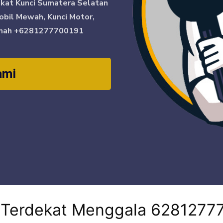
ikat Kunci Sumatera Selatan
obil Mewah, Kunci Motor,
mah
+6281277700191
ami
i Terdekat Menggala 6281277