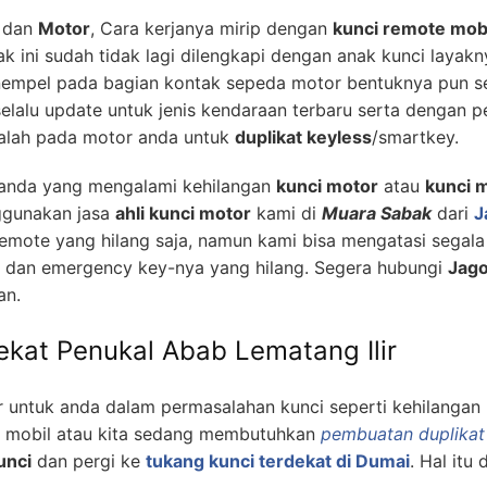
dan
Motor
, Cara kerjanya mirip dengan
kunci remote mob
k ini sudah tidak lagi dilengkapi dengan anak kunci layak
empel pada bagian kontak sepeda motor bentuknya pun sep
lalu update untuk jenis kendaraan terbaru serta dengan 
alah pada motor anda untuk
duplikat keyless
/smartkey.
k anda yang mengalami kehilangan
kunci motor
atau
kunci m
ggunakan jasa
ahli kunci motor
kami di
Muara Sabak
dari
J
remote yang hilang saja, namun kami bisa mengatasi seg
g dan emergency key-nya yang hilang. Segera hubungi
Jago
an.
ekat Penukal Abab Lematang Ilir
 untuk anda dalam permasalahan kunci seperti kehilangan 
m mobil atau kita sedang membutuhkan
pembuatan duplikat
unci
dan pergi ke
tukang kunci terdekat di Dumai
. Hal itu