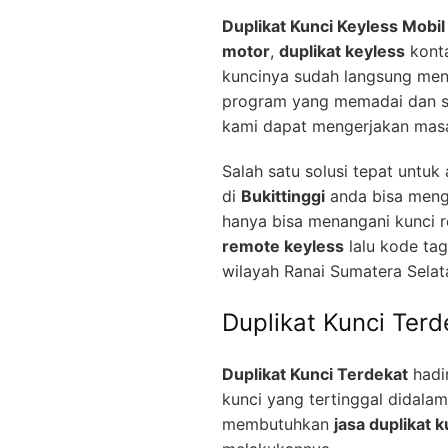
Duplikat Kunci Keyless Mobil
motor
,
duplikat keyless
konta
kuncinya sudah langsung men
program yang memadai dan se
kami dapat mengerjakan mas
Salah satu solusi tepat untu
di
Bukittinggi
anda bisa men
hanya bisa menangani kunci 
remote keyless
lalu kode ta
wilayah Ranai Sumatera Selat
Duplikat Kunci Terd
Duplikat Kunci Terdekat
hadir
kunci yang tertinggal didala
membutuhkan
jasa duplikat k