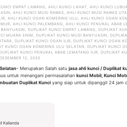
 KUNCI EMPAT LAWANG
,
AHLI KUNCI LAHAT
,
AHLI KUNCI LUBU
UASIN
,
AHLI KUNCI MUSI RAWAS
,
AHLI KUNCI MUSI RAWAS UT
LIR
,
AHLI KUNCI OGAN KOMERING ULU
,
AHLI KUNCI OGAN KO
IMUR
,
AHLI KUNCI PALEMBANG
,
AHLI KUNCI PENUKAL ABAB L
I BANYUASIN
,
DUPLIKAT KUNCI EMPAT LAWANG
,
DUPLIKAT KU
NCI MUARA ENIM
,
DUPLIKAT KUNCI MUSI BANYUASIN
,
DUPLIK
UTARA
,
DUPLIKAT KUNCI OGAN ILIR
,
DUPLIKAT KUNCI OGAN KO
AT KUNCI OGAN KOMERING ULU SELATAN
,
DUPLIKAT KUNCI 
DUPLIKAT KUNCI PENUKAL ABAB LEMATANG ILIR
,
DUPLIKAT K
DESEMBER 12, 2020
Selatan
– Merupakan Salah satu
jasa ahli kunci / Duplikat k
usus untuk menangani permasalahan
kunci Mobil, Kunci Moto
mbuatan Duplikat Kunci
yang siap untuk dipanggil 24 jam d
l Kalianda