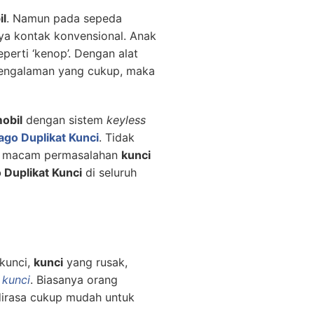
il
. Namun pada sepeda
nya kontak konvensional. Anak
erti ‘kenop’. Dengan alat
pengalaman yang cukup, maka
obil
dengan sistem
keyless
ago Duplikat Kunci
. Tidak
ala macam permasalahan
kunci
 Duplikat Kunci
di seluruh
kunci,
kunci
yang rusak,
 kunci
. Biasanya orang
 dirasa cukup mudah untuk