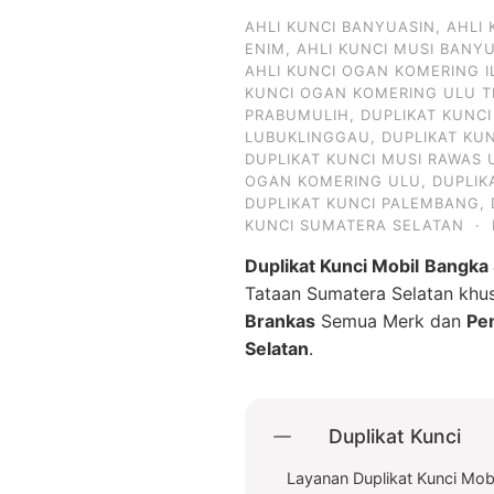
AHLI KUNCI BANYUASIN
,
AHLI
ENIM
,
AHLI KUNCI MUSI BANY
AHLI KUNCI OGAN KOMERING I
KUNCI OGAN KOMERING ULU T
PRABUMULIH
,
DUPLIKAT KUNC
LUBUKLINGGAU
,
DUPLIKAT KU
DUPLIKAT KUNCI MUSI RAWAS 
OGAN KOMERING ULU
,
DUPLIK
DUPLIKAT KUNCI PALEMBANG
,
KUNCI SUMATERA SELATAN
·
Duplikat Kunci Mobil
Bangka 
Tataan Sumatera Selatan kh
Brankas
Semua Merk dan
Pe
Selatan
.
Duplikat Kunci
Layanan Duplikat Kunci Mobi