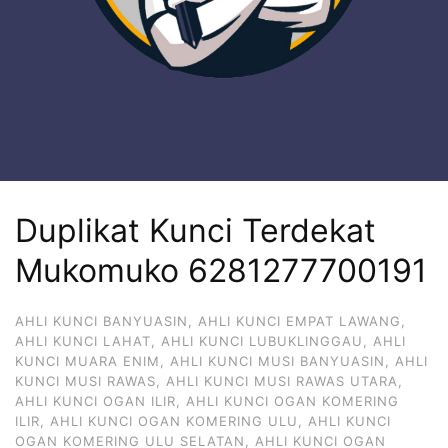
Duplikat Kunci Terdekat
Mukomuko 6281277700191
AHLI KUNCI BANYUASIN
,
AHLI KUNCI EMPAT LAWANG
,
AHLI KUNCI LAHAT
,
AHLI KUNCI LUBUKLINGGAU
,
AHLI
KUNCI MUARA ENIM
,
AHLI KUNCI MUSI BANYUASIN
,
AHLI
KUNCI MUSI RAWAS
,
AHLI KUNCI MUSI RAWAS UTARA
,
AHLI KUNCI OGAN ILIR
,
AHLI KUNCI OGAN KOMERING
ILIR
,
AHLI KUNCI OGAN KOMERING ULU
,
AHLI KUNCI
OGAN KOMERING ULU SELATAN
,
AHLI KUNCI OGAN