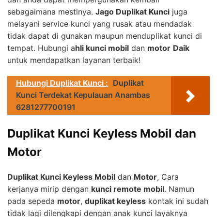
sebagaimana mestinya.
Jago Duplikat Kunci
juga
melayani service kunci yang rusak atau mendadak
tidak dapat di gunakan maupun menduplikat kunci di
tempat. Hubungi a
hli kunci mobil
dan
motor
Daik
untuk mendapatkan layanan terbaik!
Hubungi Duplikat Kunci :
Duplikat
Kunci Terdekat Kepulauan Anambas
6281277700191
Duplikat Kunci Keyless Mobil dan
Motor
Duplikat Kunci Keyless Mobil
dan
Motor
, Cara
kerjanya mirip dengan
kunci remote mobil
. Namun
pada sepeda
motor
,
duplikat keyless
kontak ini sudah
tidak lagi dilengkapi dengan anak kunci layaknya