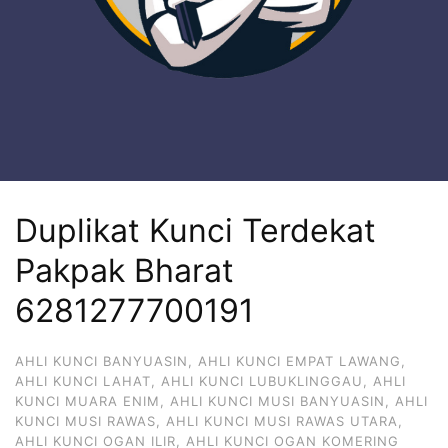
Duplikat Kunci Terdekat
Pakpak Bharat
6281277700191
AHLI KUNCI BANYUASIN
,
AHLI KUNCI EMPAT LAWANG
,
AHLI KUNCI LAHAT
,
AHLI KUNCI LUBUKLINGGAU
,
AHLI
KUNCI MUARA ENIM
,
AHLI KUNCI MUSI BANYUASIN
,
AHLI
KUNCI MUSI RAWAS
,
AHLI KUNCI MUSI RAWAS UTARA
,
AHLI KUNCI OGAN ILIR
,
AHLI KUNCI OGAN KOMERING