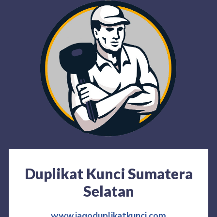
Duplikat Kunci Sumatera
Selatan
www.jagoduplikatkunci.com