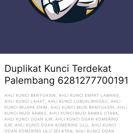
Duplikat Kunci Terdekat
Palembang 6281277700191
AHLI KUNCI BANYUASIN
,
AHLI KUNCI EMPAT LAWANG
,
AHLI KUNCI LAHAT
,
AHLI KUNCI LUBUKLINGGAU
,
AHLI
KUNCI MUARA ENIM
,
AHLI KUNCI MUSI BANYUASIN
,
AHLI
KUNCI MUSI RAWAS
,
AHLI KUNCI MUSI RAWAS UTARA
,
AHLI KUNCI OGAN ILIR
,
AHLI KUNCI OGAN KOMERING
ILIR
,
AHLI KUNCI OGAN KOMERING ULU
,
AHLI KUNCI
OGAN KOMERING ULU SELATAN
,
AHLI KUNCI OGAN