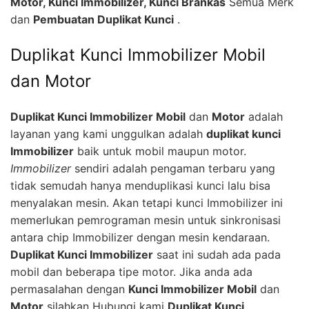
Motor, Kunci Immobilizer, Kunci Brankas
Semua Merk
dan
Pembuatan Duplikat Kunci
.
Duplikat Kunci Immobilizer Mobil
dan Motor
Duplikat Kunci Immobilizer Mobil
dan
Motor
adalah
layanan yang kami unggulkan adalah
duplikat kunci
Immobilizer
baik untuk mobil maupun motor.
Immobilizer
sendiri adalah pengaman terbaru yang
tidak semudah hanya menduplikasi kunci lalu bisa
menyalakan mesin. Akan tetapi kunci Immobilizer ini
memerlukan pemrograman mesin untuk sinkronisasi
antara chip Immobilizer dengan mesin kendaraan.
Duplikat Kunci Immobilizer
saat ini sudah ada pada
mobil dan beberapa tipe motor. Jika anda ada
permasalahan dengan
Kunci Immobilizer Mobil
dan
Motor
silahkan Hubungi kami
Duplikat Kunci