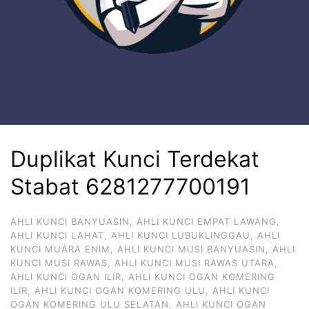
Duplikat Kunci Terdekat
Stabat 6281277700191
AHLI KUNCI BANYUASIN
,
AHLI KUNCI EMPAT LAWANG
,
AHLI KUNCI LAHAT
,
AHLI KUNCI LUBUKLINGGAU
,
AHLI
KUNCI MUARA ENIM
,
AHLI KUNCI MUSI BANYUASIN
,
AHLI
KUNCI MUSI RAWAS
,
AHLI KUNCI MUSI RAWAS UTARA
,
AHLI KUNCI OGAN ILIR
,
AHLI KUNCI OGAN KOMERING
ILIR
,
AHLI KUNCI OGAN KOMERING ULU
,
AHLI KUNCI
OGAN KOMERING ULU SELATAN
,
AHLI KUNCI OGAN