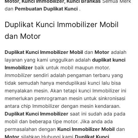
Motor, Kunci Immobilizer, Kunci Brankas
Semua Merk
dan
Pembuatan Duplikat Kunci
.
Duplikat Kunci Immobilizer Mobil
dan Motor
Duplikat Kunci Immobilizer Mobil
dan
Motor
adalah
layanan yang kami unggulkan adalah
duplikat kunci
Immobilizer
baik untuk mobil maupun motor.
Immobilizer
sendiri adalah pengaman terbaru yang
tidak semudah hanya menduplikasi kunci lalu bisa
menyalakan mesin. Akan tetapi kunci Immobilizer ini
memerlukan pemrograman mesin untuk sinkronisasi
antara chip Immobilizer dengan mesin kendaraan.
Duplikat Kunci Immobilizer
saat ini sudah ada pada
mobil dan beberapa tipe motor. Jika anda ada
permasalahan dengan
Kunci Immobilizer Mobil
dan
Motor
silahkan Hubungi kami
Duplikat Kunci