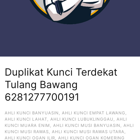
Duplikat Kunci Terdekat
Tulang Bawang
6281277700191
AHLI KUNCI BANYUASIN
,
AHLI KUNCI EMPAT LAWANG
,
AHLI KUNCI LAHAT
,
AHLI KUNCI LUBUKLINGGAU
,
AHLI
KUNCI MUARA ENIM
,
AHLI KUNCI MUSI BANYUASIN
,
AHLI
KUNCI MUSI RAWAS
,
AHLI KUNCI MUSI RAWAS UTARA
,
AHLI KUNCI OGAN ILIR
,
AHLI KUNCI OGAN KOMERING