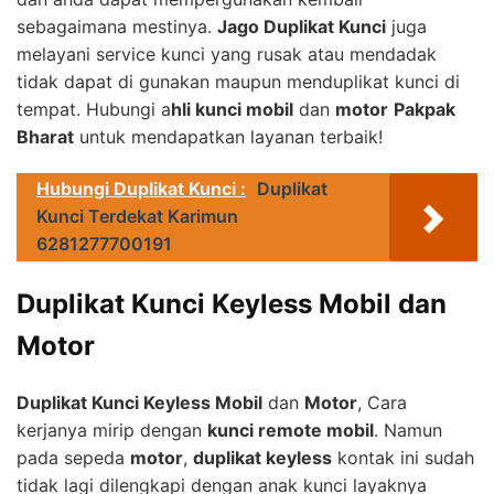
sebagaimana mestinya.
Jago Duplikat Kunci
juga
melayani service kunci yang rusak atau mendadak
tidak dapat di gunakan maupun menduplikat kunci di
tempat. Hubungi a
hli kunci mobil
dan
motor
Pakpak
Bharat
untuk mendapatkan layanan terbaik!
Hubungi Duplikat Kunci :
Duplikat
Kunci Terdekat Karimun
6281277700191
Duplikat Kunci Keyless Mobil dan
Motor
Duplikat Kunci Keyless Mobil
dan
Motor
, Cara
kerjanya mirip dengan
kunci remote mobil
. Namun
pada sepeda
motor
,
duplikat keyless
kontak ini sudah
tidak lagi dilengkapi dengan anak kunci layaknya