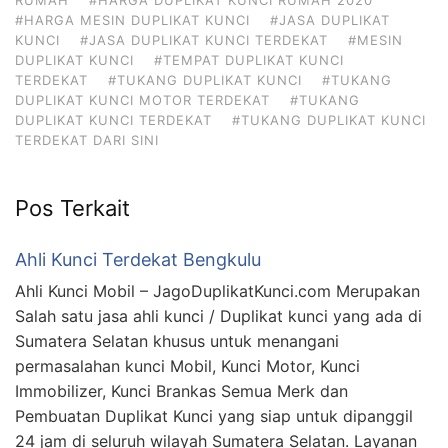
#HARGA MESIN DUPLIKAT KUNCI
#JASA DUPLIKAT
KUNCI
#JASA DUPLIKAT KUNCI TERDEKAT
#MESIN
DUPLIKAT KUNCI
#TEMPAT DUPLIKAT KUNCI
TERDEKAT
#TUKANG DUPLIKAT KUNCI
#TUKANG
DUPLIKAT KUNCI MOTOR TERDEKAT
#TUKANG
DUPLIKAT KUNCI TERDEKAT
#TUKANG DUPLIKAT KUNCI
TERDEKAT DARI SINI
Pos Terkait
Ahli Kunci Terdekat Bengkulu
Ahli Kunci Mobil – JagoDuplikatKunci.com Merupakan
Salah satu jasa ahli kunci / Duplikat kunci yang ada di
Sumatera Selatan khusus untuk menangani
permasalahan kunci Mobil, Kunci Motor, Kunci
Immobilizer, Kunci Brankas Semua Merk dan
Pembuatan Duplikat Kunci yang siap untuk dipanggil
24 jam di seluruh wilayah Sumatera Selatan. Layanan