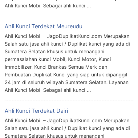
Ahli Kunci Mobil Sebagai ahli kunci …
Ahli Kunci Terdekat Meureudu
Ahli Kunci Mobil – JagoDuplikatKunci.com Merupakan
Salah satu jasa ahli kunci / Duplikat kunci yang ada di
Sumatera Selatan khusus untuk menangani
permasalahan kunci Mobil, Kunci Motor, Kunci
Immobilizer, Kunci Brankas Semua Merk dan
Pembuatan Duplikat Kunci yang siap untuk dipanggil
24 jam di seluruh wilayah Sumatera Selatan. Layanan
Ahli Kunci Mobil Sebagai ahli kunci …
Ahli Kunci Terdekat Dairi
Ahli Kunci Mobil – JagoDuplikatKunci.com Merupakan
Salah satu jasa ahli kunci / Duplikat kunci yang ada di
Sumatera Selatan khusus untuk menangani