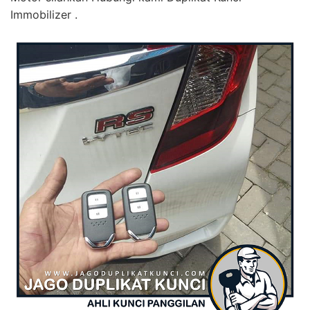
Immobilizer .