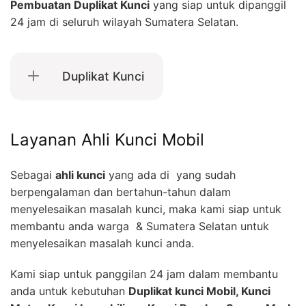
Pembuatan Duplikat Kunci
yang siap untuk dipanggil
24 jam di seluruh wilayah Sumatera Selatan.
Duplikat Kunci
Layanan Ahli Kunci Mobil
Sebagai
ahli kunci
yang ada di yang sudah
berpengalaman dan bertahun-tahun dalam
menyelesaikan masalah kunci, maka kami siap untuk
membantu anda warga & Sumatera Selatan untuk
menyelesaikan masalah kunci anda.
Kami siap untuk panggilan 24 jam dalam membantu
anda untuk kebutuhan
Duplikat kunci Mobil, Kunci