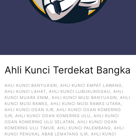
Ahli Kunci Terdekat Bangka
AHLI KUNCI BANYUASIN
,
AHLI KUNCI EMPAT LAWANG
,
AHLI KUNCI LAHAT
,
AHLI KUNCI LUBUKLINGGAU
,
AHLI
KUNCI MUARA ENIM
,
AHLI KUNCI MUSI BANYUASIN
,
AHLI
KUNCI MUSI RAWAS
,
AHLI KUNCI MUSI RAWAS UTARA
,
AHLI KUNCI OGAN ILIR
,
AHLI KUNCI OGAN KOMERING
ILIR
,
AHLI KUNCI OGAN KOMERING ULU
,
AHLI KUNCI
OGAN KOMERING ULU SELATAN
,
AHLI KUNCI OGAN
KOMERING ULU TIMUR
,
AHLI KUNCI PALEMBANG
,
AHLI
KUNCI PENUKAL ABAB LEMATANG ILIR
,
AHLI KUNCI