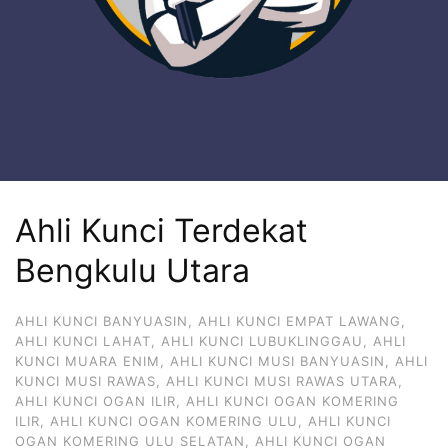
Ahli Kunci Terdekat
Bengkulu Utara
AHLI KUNCI BANYUASIN
,
AHLI KUNCI EMPAT LAWANG
,
AHLI KUNCI LAHAT
,
AHLI KUNCI LUBUKLINGGAU
,
AHLI
KUNCI MUARA ENIM
,
AHLI KUNCI MUSI BANYUASIN
,
AHLI
KUNCI MUSI RAWAS
,
AHLI KUNCI MUSI RAWAS UTARA
,
AHLI KUNCI OGAN ILIR
,
AHLI KUNCI OGAN KOMERING
ILIR
,
AHLI KUNCI OGAN KOMERING ULU
,
AHLI KUNCI
OGAN KOMERING ULU SELATAN
,
AHLI KUNCI OGAN