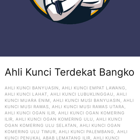
Ahli Kunci Terdekat Bangko
AHLI KUNCI BANYUASIN
,
AHLI KUNCI EMPAT LAWANG
,
AHLI KUNCI LAHAT
,
AHLI KUNCI LUBUKLINGGAU
,
AHLI
KUNCI MUARA ENIM
,
AHLI KUNCI MUSI BANYUASIN
,
AHLI
KUNCI MUSI RAWAS
,
AHLI KUNCI MUSI RAWAS UTARA
,
AHLI KUNCI OGAN ILIR
,
AHLI KUNCI OGAN KOMERING
ILIR
,
AHLI KUNCI OGAN KOMERING ULU
,
AHLI KUNCI
OGAN KOMERING ULU SELATAN
,
AHLI KUNCI OGAN
KOMERING ULU TIMUR
,
AHLI KUNCI PALEMBANG
,
AHLI
KUNCI PENUKAL ABAB LEMATANG ILIR
,
AHLI KUNCI