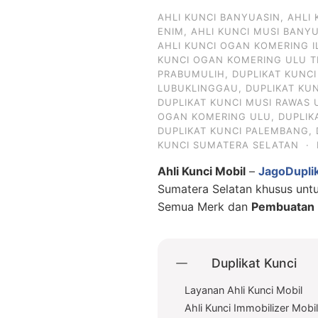
AHLI KUNCI BANYUASIN
,
AHLI
ENIM
,
AHLI KUNCI MUSI BANY
AHLI KUNCI OGAN KOMERING I
KUNCI OGAN KOMERING ULU T
PRABUMULIH
,
DUPLIKAT KUNC
LUBUKLINGGAU
,
DUPLIKAT KU
DUPLIKAT KUNCI MUSI RAWAS 
OGAN KOMERING ULU
,
DUPLIK
DUPLIKAT KUNCI PALEMBANG
,
KUNCI SUMATERA SELATAN
·
Ahli Kunci Mobil
–
JagoDupli
Sumatera Selatan khusus un
Semua Merk dan
Pembuatan D
Duplikat Kunci
Layanan Ahli Kunci Mobil
Ahli Kunci Immobilizer Mobi