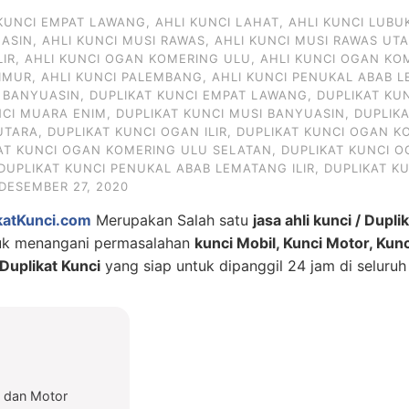
 KUNCI EMPAT LAWANG
,
AHLI KUNCI LAHAT
,
AHLI KUNCI LUBU
UASIN
,
AHLI KUNCI MUSI RAWAS
,
AHLI KUNCI MUSI RAWAS UT
LIR
,
AHLI KUNCI OGAN KOMERING ULU
,
AHLI KUNCI OGAN KO
IMUR
,
AHLI KUNCI PALEMBANG
,
AHLI KUNCI PENUKAL ABAB L
I BANYUASIN
,
DUPLIKAT KUNCI EMPAT LAWANG
,
DUPLIKAT KU
NCI MUARA ENIM
,
DUPLIKAT KUNCI MUSI BANYUASIN
,
DUPLIK
UTARA
,
DUPLIKAT KUNCI OGAN ILIR
,
DUPLIKAT KUNCI OGAN KO
AT KUNCI OGAN KOMERING ULU SELATAN
,
DUPLIKAT KUNCI 
DUPLIKAT KUNCI PENUKAL ABAB LEMATANG ILIR
,
DUPLIKAT K
DESEMBER 27, 2020
katKunci.com
Merupakan Salah satu
jasa ahli kunci / Dupli
tuk menangani permasalahan
kunci Mobil, Kunci Motor, Kun
uplikat Kunci
yang siap untuk dipanggil 24 jam di seluruh
l dan Motor