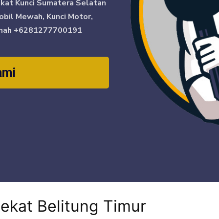
ikat Kunci Sumatera Selatan
obil Mewah, Kunci Motor,
mah
+6281277700191
ami
dekat Belitung Timur