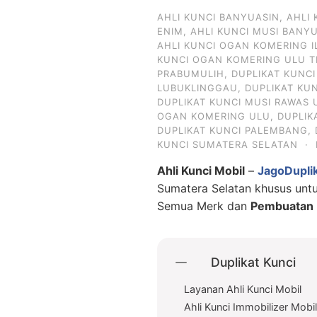
AHLI KUNCI BANYUASIN
,
AHLI
ENIM
,
AHLI KUNCI MUSI BANY
AHLI KUNCI OGAN KOMERING I
KUNCI OGAN KOMERING ULU T
PRABUMULIH
,
DUPLIKAT KUNC
LUBUKLINGGAU
,
DUPLIKAT KU
DUPLIKAT KUNCI MUSI RAWAS 
OGAN KOMERING ULU
,
DUPLIK
DUPLIKAT KUNCI PALEMBANG
,
KUNCI SUMATERA SELATAN
·
Ahli Kunci Mobil
–
JagoDupli
Sumatera Selatan khusus un
Semua Merk dan
Pembuatan D
Duplikat Kunci
Layanan Ahli Kunci Mobil
Ahli Kunci Immobilizer Mobi