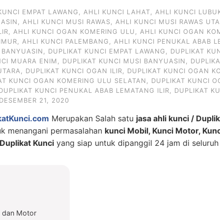
 KUNCI EMPAT LAWANG
,
AHLI KUNCI LAHAT
,
AHLI KUNCI LUBU
UASIN
,
AHLI KUNCI MUSI RAWAS
,
AHLI KUNCI MUSI RAWAS UT
LIR
,
AHLI KUNCI OGAN KOMERING ULU
,
AHLI KUNCI OGAN KO
IMUR
,
AHLI KUNCI PALEMBANG
,
AHLI KUNCI PENUKAL ABAB L
I BANYUASIN
,
DUPLIKAT KUNCI EMPAT LAWANG
,
DUPLIKAT KU
NCI MUARA ENIM
,
DUPLIKAT KUNCI MUSI BANYUASIN
,
DUPLIK
UTARA
,
DUPLIKAT KUNCI OGAN ILIR
,
DUPLIKAT KUNCI OGAN KO
AT KUNCI OGAN KOMERING ULU SELATAN
,
DUPLIKAT KUNCI 
DUPLIKAT KUNCI PENUKAL ABAB LEMATANG ILIR
,
DUPLIKAT K
DESEMBER 21, 2020
katKunci.com
Merupakan Salah satu
jasa ahli kunci / Dupli
tuk menangani permasalahan
kunci Mobil, Kunci Motor, Kun
uplikat Kunci
yang siap untuk dipanggil 24 jam di seluruh
l dan Motor