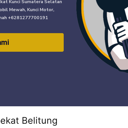
ikat Kunci Sumatera Selatan
obil Mewah, Kunci Motor,
mah
+6281277700191
ami
dekat Belitung