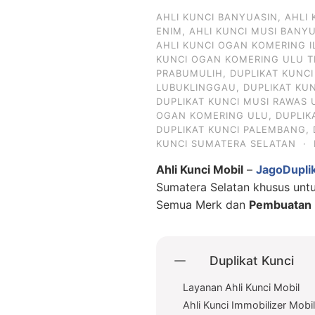
AHLI KUNCI BANYUASIN
,
AHLI
ENIM
,
AHLI KUNCI MUSI BANY
AHLI KUNCI OGAN KOMERING I
KUNCI OGAN KOMERING ULU T
PRABUMULIH
,
DUPLIKAT KUNC
LUBUKLINGGAU
,
DUPLIKAT KU
DUPLIKAT KUNCI MUSI RAWAS 
OGAN KOMERING ULU
,
DUPLIK
DUPLIKAT KUNCI PALEMBANG
,
KUNCI SUMATERA SELATAN
·
Ahli Kunci Mobil
–
JagoDupli
Sumatera Selatan khusus un
Semua Merk dan
Pembuatan D
Duplikat Kunci
Layanan Ahli Kunci Mobil
Ahli Kunci Immobilizer Mobi