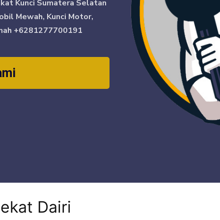
ikat Kunci Sumatera Selatan
obil Mewah, Kunci Motor,
mah
+6281277700191
ami
ekat Dairi