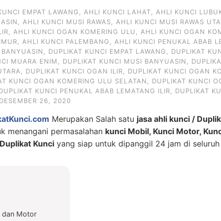
 KUNCI EMPAT LAWANG
,
AHLI KUNCI LAHAT
,
AHLI KUNCI LUBU
UASIN
,
AHLI KUNCI MUSI RAWAS
,
AHLI KUNCI MUSI RAWAS UT
LIR
,
AHLI KUNCI OGAN KOMERING ULU
,
AHLI KUNCI OGAN KO
IMUR
,
AHLI KUNCI PALEMBANG
,
AHLI KUNCI PENUKAL ABAB L
I BANYUASIN
,
DUPLIKAT KUNCI EMPAT LAWANG
,
DUPLIKAT KU
NCI MUARA ENIM
,
DUPLIKAT KUNCI MUSI BANYUASIN
,
DUPLIK
UTARA
,
DUPLIKAT KUNCI OGAN ILIR
,
DUPLIKAT KUNCI OGAN KO
AT KUNCI OGAN KOMERING ULU SELATAN
,
DUPLIKAT KUNCI 
DUPLIKAT KUNCI PENUKAL ABAB LEMATANG ILIR
,
DUPLIKAT K
DESEMBER 26, 2020
katKunci.com
Merupakan Salah satu
jasa ahli kunci / Dupli
tuk menangani permasalahan
kunci Mobil, Kunci Motor, Kun
uplikat Kunci
yang siap untuk dipanggil 24 jam di seluruh
l dan Motor