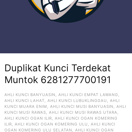
Duplikat Kunci Terdekat
Muntok 6281277700191
AHLI KUNCI BANYUASIN
,
AHLI KUNCI EMPAT LAWANG
,
AHLI KUNCI LAHAT
,
AHLI KUNCI LUBUKLINGGAU
,
AHLI
KUNCI MUARA ENIM
,
AHLI KUNCI MUSI BANYUASIN
,
AHLI
KUNCI MUSI RAWAS
,
AHLI KUNCI MUSI RAWAS UTARA
,
AHLI KUNCI OGAN ILIR
,
AHLI KUNCI OGAN KOMERING
ILIR
,
AHLI KUNCI OGAN KOMERING ULU
,
AHLI KUNCI
OGAN KOMERING ULU SELATAN
,
AHLI KUNCI OGAN