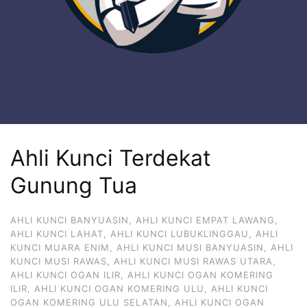
Ahli Kunci Terdekat
Gunung Tua
AHLI KUNCI BANYUASIN
,
AHLI KUNCI EMPAT LAWANG
,
AHLI KUNCI LAHAT
,
AHLI KUNCI LUBUKLINGGAU
,
AHLI
KUNCI MUARA ENIM
,
AHLI KUNCI MUSI BANYUASIN
,
AHLI
KUNCI MUSI RAWAS
,
AHLI KUNCI MUSI RAWAS UTARA
,
AHLI KUNCI OGAN ILIR
,
AHLI KUNCI OGAN KOMERING
ILIR
,
AHLI KUNCI OGAN KOMERING ULU
,
AHLI KUNCI
OGAN KOMERING ULU SELATAN
,
AHLI KUNCI OGAN