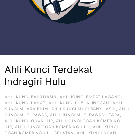
Ahli Kunci Terdekat
Indragiri Hulu
AHLI KUNCI BANYUASIN
,
AHLI KUNCI EMPAT LAWANG
,
AHLI KUNCI LAHAT
,
AHLI KUNCI LUBUKLINGGAU
,
AHLI
KUNCI MUARA ENIM
,
AHLI KUNCI MUSI BANYUASIN
,
AHLI
KUNCI MUSI RAWAS
,
AHLI KUNCI MUSI RAWAS UTARA
,
AHLI KUNCI OGAN ILIR
,
AHLI KUNCI OGAN KOMERING
ILIR
,
AHLI KUNCI OGAN KOMERING ULU
,
AHLI KUNCI
OGAN KOMERING ULU SELATAN
,
AHLI KUNCI OGAN