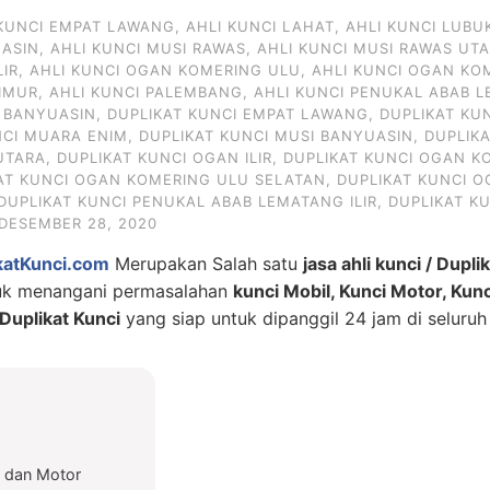
 KUNCI EMPAT LAWANG
,
AHLI KUNCI LAHAT
,
AHLI KUNCI LUBU
UASIN
,
AHLI KUNCI MUSI RAWAS
,
AHLI KUNCI MUSI RAWAS UT
LIR
,
AHLI KUNCI OGAN KOMERING ULU
,
AHLI KUNCI OGAN KO
IMUR
,
AHLI KUNCI PALEMBANG
,
AHLI KUNCI PENUKAL ABAB L
I BANYUASIN
,
DUPLIKAT KUNCI EMPAT LAWANG
,
DUPLIKAT KU
NCI MUARA ENIM
,
DUPLIKAT KUNCI MUSI BANYUASIN
,
DUPLIK
UTARA
,
DUPLIKAT KUNCI OGAN ILIR
,
DUPLIKAT KUNCI OGAN KO
AT KUNCI OGAN KOMERING ULU SELATAN
,
DUPLIKAT KUNCI 
DUPLIKAT KUNCI PENUKAL ABAB LEMATANG ILIR
,
DUPLIKAT K
DESEMBER 28, 2020
katKunci.com
Merupakan Salah satu
jasa ahli kunci / Dupli
tuk menangani permasalahan
kunci Mobil, Kunci Motor, Kun
uplikat Kunci
yang siap untuk dipanggil 24 jam di seluruh
l dan Motor