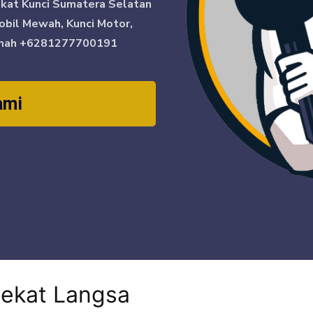
ikat Kunci Sumatera Selatan
obil Mewah, Kunci Motor,
mah
+6281277700191
ami
dekat Langsa