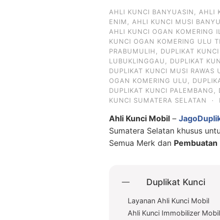
AHLI KUNCI BANYUASIN
,
AHLI
ENIM
,
AHLI KUNCI MUSI BANY
AHLI KUNCI OGAN KOMERING I
KUNCI OGAN KOMERING ULU T
PRABUMULIH
,
DUPLIKAT KUNC
LUBUKLINGGAU
,
DUPLIKAT KU
DUPLIKAT KUNCI MUSI RAWAS 
OGAN KOMERING ULU
,
DUPLIK
DUPLIKAT KUNCI PALEMBANG
,
KUNCI SUMATERA SELATAN
·
Ahli Kunci Mobil
–
JagoDupli
Sumatera Selatan khusus un
Semua Merk dan
Pembuatan D
Duplikat Kunci
Layanan Ahli Kunci Mobil
Ahli Kunci Immobilizer Mobi