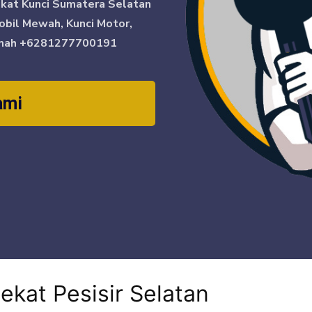
ikat Kunci Sumatera Selatan
obil Mewah, Kunci Motor,
mah
+6281277700191
ami
ekat Pesisir Selatan