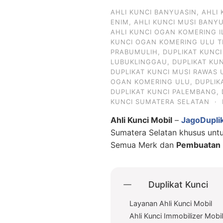
AHLI KUNCI BANYUASIN
,
AHLI
ENIM
,
AHLI KUNCI MUSI BANY
AHLI KUNCI OGAN KOMERING I
KUNCI OGAN KOMERING ULU T
PRABUMULIH
,
DUPLIKAT KUNC
LUBUKLINGGAU
,
DUPLIKAT KU
DUPLIKAT KUNCI MUSI RAWAS 
OGAN KOMERING ULU
,
DUPLIK
DUPLIKAT KUNCI PALEMBANG
,
KUNCI SUMATERA SELATAN
·
Ahli Kunci Mobil
–
JagoDupli
Sumatera Selatan khusus un
Semua Merk dan
Pembuatan D
Duplikat Kunci
Layanan Ahli Kunci Mobil
Ahli Kunci Immobilizer Mobi