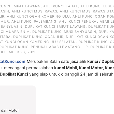
 KUNCI EMPAT LAWANG
,
AHLI KUNCI LAHAT
,
AHLI KUNCI LUBU
UASIN
,
AHLI KUNCI MUSI RAWAS
,
AHLI KUNCI MUSI RAWAS UT
LIR
,
AHLI KUNCI OGAN KOMERING ULU
,
AHLI KUNCI OGAN KO
IMUR
,
AHLI KUNCI PALEMBANG
,
AHLI KUNCI PENUKAL ABAB L
I BANYUASIN
,
DUPLIKAT KUNCI EMPAT LAWANG
,
DUPLIKAT KU
NCI MUARA ENIM
,
DUPLIKAT KUNCI MUSI BANYUASIN
,
DUPLIK
UTARA
,
DUPLIKAT KUNCI OGAN ILIR
,
DUPLIKAT KUNCI OGAN KO
AT KUNCI OGAN KOMERING ULU SELATAN
,
DUPLIKAT KUNCI 
DUPLIKAT KUNCI PENUKAL ABAB LEMATANG ILIR
,
DUPLIKAT K
DESEMBER 23, 2020
katKunci.com
Merupakan Salah satu
jasa ahli kunci / Dupli
tuk menangani permasalahan
kunci Mobil, Kunci Motor, Kun
uplikat Kunci
yang siap untuk dipanggil 24 jam di seluruh
l dan Motor