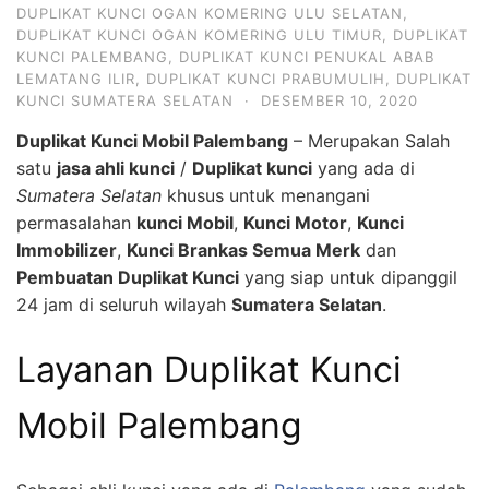
DUPLIKAT KUNCI OGAN KOMERING ULU SELATAN
,
DUPLIKAT KUNCI OGAN KOMERING ULU TIMUR
,
DUPLIKAT
KUNCI PALEMBANG
,
DUPLIKAT KUNCI PENUKAL ABAB
LEMATANG ILIR
,
DUPLIKAT KUNCI PRABUMULIH
,
DUPLIKAT
KUNCI SUMATERA SELATAN
·
DESEMBER 10, 2020
Duplikat Kunci Mobil Palembang
– Merupakan Salah
satu
jasa ahli kunci
/
Duplikat kunci
yang ada di
Sumatera Selatan
khusus untuk menangani
permasalahan
kunci Mobil
,
Kunci Motor
,
Kunci
Immobilizer
,
Kunci Brankas Semua Merk
dan
Pembuatan Duplikat Kunci
yang siap untuk dipanggil
24 jam di seluruh wilayah
Sumatera Selatan
.
Layanan Duplikat Kunci
Mobil Palembang