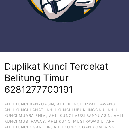
Duplikat Kunci Terdekat
Belitung Timur
6281277700191
AHLI KUNCI BANYUASIN
,
AHLI KUNCI EMPAT LAWANG
,
AHLI KUNCI LAHAT
,
AHLI KUNCI LUBUKLINGGAU
,
AHLI
KUNCI MUARA ENIM
,
AHLI KUNCI MUSI BANYUASIN
,
AHLI
KUNCI MUSI RAWAS
,
AHLI KUNCI MUSI RAWAS UTARA
,
AHLI KUNCI OGAN ILIR
,
AHLI KUNCI OGAN KOMERING