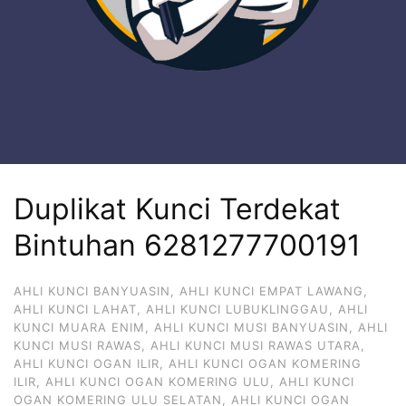
Duplikat Kunci Terdekat
Bintuhan 6281277700191
AHLI KUNCI BANYUASIN
,
AHLI KUNCI EMPAT LAWANG
,
AHLI KUNCI LAHAT
,
AHLI KUNCI LUBUKLINGGAU
,
AHLI
KUNCI MUARA ENIM
,
AHLI KUNCI MUSI BANYUASIN
,
AHLI
KUNCI MUSI RAWAS
,
AHLI KUNCI MUSI RAWAS UTARA
,
AHLI KUNCI OGAN ILIR
,
AHLI KUNCI OGAN KOMERING
ILIR
,
AHLI KUNCI OGAN KOMERING ULU
,
AHLI KUNCI
OGAN KOMERING ULU SELATAN
,
AHLI KUNCI OGAN