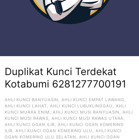
Duplikat Kunci Terdekat
Kotabumi 6281277700191
AHLI KUNCI BANYUASIN
,
AHLI KUNCI EMPAT LAWANG
,
AHLI KUNCI LAHAT
,
AHLI KUNCI LUBUKLINGGAU
,
AHLI
KUNCI MUARA ENIM
,
AHLI KUNCI MUSI BANYUASIN
,
AHLI
KUNCI MUSI RAWAS
,
AHLI KUNCI MUSI RAWAS UTARA
,
AHLI KUNCI OGAN ILIR
,
AHLI KUNCI OGAN KOMERING
ILIR
,
AHLI KUNCI OGAN KOMERING ULU
,
AHLI KUNCI
OGAN KOMERING ULU SELATAN
,
AHLI KUNCI OGAN