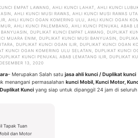
 KUNCI EMPAT LAWANG
,
AHLI KUNCI LAHAT
,
AHLI KUNCI LUBU
UASIN
,
AHLI KUNCI MUSI RAWAS
,
AHLI KUNCI MUSI RAWAS UT
LIR
,
AHLI KUNCI OGAN KOMERING ULU
,
AHLI KUNCI OGAN KO
IMUR
,
AHLI KUNCI PALEMBANG
,
AHLI KUNCI PENUKAL ABAB L
I BANYUASIN
,
DUPLIKAT KUNCI EMPAT LAWANG
,
DUPLIKAT KU
NCI MUARA ENIM
,
DUPLIKAT KUNCI MUSI BANYUASIN
,
DUPLIK
UTARA
,
DUPLIKAT KUNCI OGAN ILIR
,
DUPLIKAT KUNCI OGAN KO
AT KUNCI OGAN KOMERING ULU SELATAN
,
DUPLIKAT KUNCI 
DUPLIKAT KUNCI PENUKAL ABAB LEMATANG ILIR
,
DUPLIKAT K
DESEMBER 13, 2020
ara
– Merupakan Salah satu
jasa ahli kunci / Duplikat kunci
tuk menangani permasalahan
kunci Mobil, Kunci Motor, Kun
uplikat Kunci
yang siap untuk dipanggil 24 jam di seluru
il Tapak Tuan
Mobil dan Motor