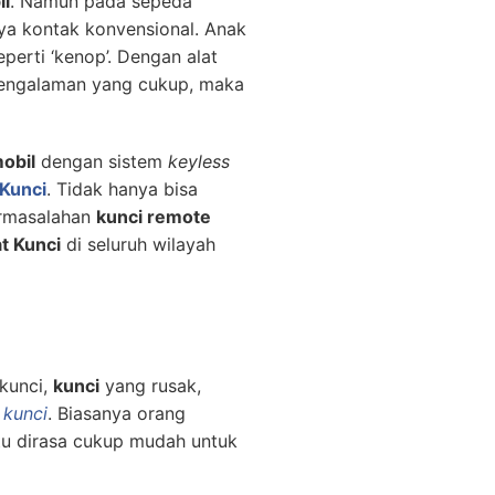
il
. Namun pada sepeda
nya kontak konvensional. Anak
erti ‘kenop’. Dengan alat
pengalaman yang cukup, maka
obil
dengan sistem
keyless
 Kunci
. Tidak hanya bisa
ermasalahan
kunci remote
t Kunci
di seluruh wilayah
kunci,
kunci
yang rusak,
 kunci
. Biasanya orang
itu dirasa cukup mudah untuk