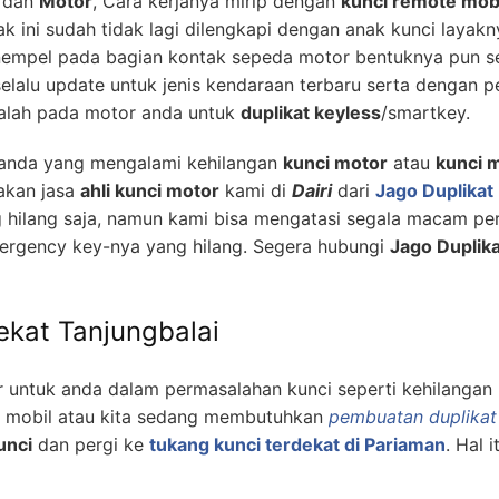
dan
Motor
, Cara kerjanya mirip dengan
kunci remote mob
k ini sudah tidak lagi dilengkapi dengan anak kunci layak
empel pada bagian kontak sepeda motor bentuknya pun sep
lalu update untuk jenis kendaraan terbaru serta dengan 
alah pada motor anda untuk
duplikat keyless
/smartkey.
k anda yang mengalami kehilangan
kunci motor
atau
kunci m
akan jasa
ahli kunci motor
kami di
Dairi
dari
Jago Duplikat
 hilang saja, namun kami bisa mengatasi segala macam p
ergency key-nya yang hilang. Segera hubungi
Jago Duplika
ekat Tanjungbalai
 untuk anda dalam permasalahan kunci seperti kehilangan 
m mobil atau kita sedang membutuhkan
pembuatan duplikat
unci
dan pergi ke
tukang kunci terdekat di Pariaman
. Hal 