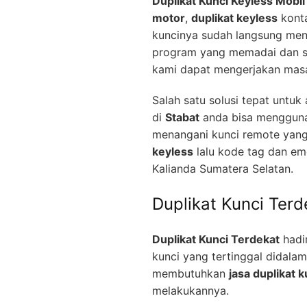
Duplikat Kunci Keyless Mobil
motor
,
duplikat keyless
konta
kuncinya sudah langsung men
program yang memadai dan se
kami dapat mengerjakan mas
Salah satu solusi tepat untu
di
Stabat
anda bisa menggun
menangani kunci remote yang
keyless
lalu kode tag dan em
Kalianda Sumatera Selatan.
Duplikat Kunci Terd
Duplikat Kunci Terdekat
hadir
kunci yang tertinggal didala
membutuhkan
jasa duplikat k
melakukannya.