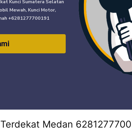
ikat Kunci Sumatera Selatan
obil Mewah, Kunci Motor,
mah
+6281277700191
ami
i Terdekat Medan 6281277700