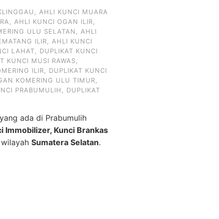
KLINGGAU
,
AHLI KUNCI MUARA
ARA
,
AHLI KUNCI OGAN ILIR
,
MERING ULU SELATAN
,
AHLI
EMATANG ILIR
,
AHLI KUNCI
NCI LAHAT
,
DUPLIKAT KUNCI
AT KUNCI MUSI RAWAS
,
MERING ILIR
,
DUPLIKAT KUNCI
OGAN KOMERING ULU TIMUR
,
UNCI PRABUMULIH
,
DUPLIKAT
yang ada di Prabumulih
ci Immobilizer, Kunci Brankas
h wilayah
Sumatera Selatan
.