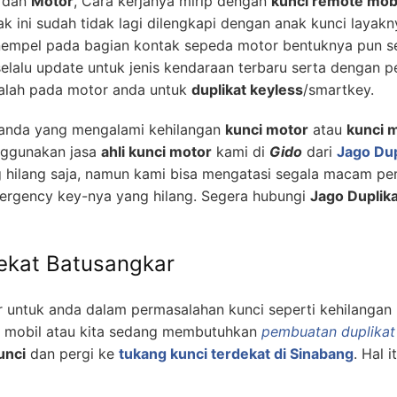
dan
Motor
, Cara kerjanya mirip dengan
kunci remote mob
k ini sudah tidak lagi dilengkapi dengan anak kunci layak
empel pada bagian kontak sepeda motor bentuknya pun sep
lalu update untuk jenis kendaraan terbaru serta dengan 
alah pada motor anda untuk
duplikat keyless
/smartkey.
k anda yang mengalami kehilangan
kunci motor
atau
kunci m
ggunakan jasa
ahli kunci motor
kami di
Gido
dari
Jago Dup
 hilang saja, namun kami bisa mengatasi segala macam p
ergency key-nya yang hilang. Segera hubungi
Jago Duplika
dekat Batusangkar
 untuk anda dalam permasalahan kunci seperti kehilangan 
m mobil atau kita sedang membutuhkan
pembuatan duplikat
unci
dan pergi ke
tukang kunci terdekat di Sinabang
. Hal 