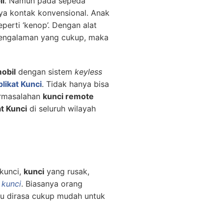
il
. Namun pada sepeda
nya kontak konvensional. Anak
erti ‘kenop’. Dengan alat
pengalaman yang cukup, maka
obil
dengan sistem
keyless
likat Kunci
. Tidak hanya bisa
ermasalahan
kunci remote
t Kunci
di seluruh wilayah
kunci,
kunci
yang rusak,
 kunci
. Biasanya orang
itu dirasa cukup mudah untuk