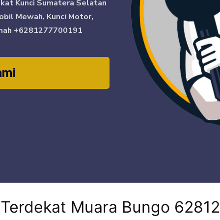
ikat Kunci Sumatera Selatan
obil Mewah, Kunci Motor,
mah
+6281277700191
ami
i Terdekat Muara Bungo 6281