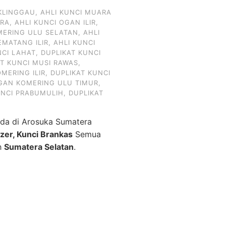
KLINGGAU
,
AHLI KUNCI MUARA
ARA
,
AHLI KUNCI OGAN ILIR
,
MERING ULU SELATAN
,
AHLI
EMATANG ILIR
,
AHLI KUNCI
NCI LAHAT
,
DUPLIKAT KUNCI
AT KUNCI MUSI RAWAS
,
MERING ILIR
,
DUPLIKAT KUNCI
OGAN KOMERING ULU TIMUR
,
UNCI PRABUMULIH
,
DUPLIKAT
da di Arosuka Sumatera
izer, Kunci Brankas
Semua
ah
Sumatera Selatan
.