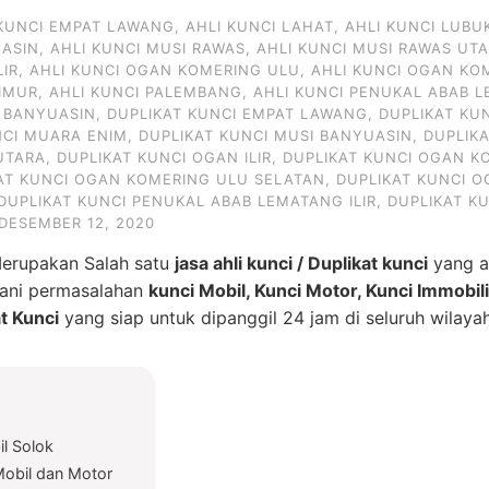
 KUNCI EMPAT LAWANG
,
AHLI KUNCI LAHAT
,
AHLI KUNCI LUBU
UASIN
,
AHLI KUNCI MUSI RAWAS
,
AHLI KUNCI MUSI RAWAS UT
LIR
,
AHLI KUNCI OGAN KOMERING ULU
,
AHLI KUNCI OGAN KO
IMUR
,
AHLI KUNCI PALEMBANG
,
AHLI KUNCI PENUKAL ABAB L
I BANYUASIN
,
DUPLIKAT KUNCI EMPAT LAWANG
,
DUPLIKAT KU
NCI MUARA ENIM
,
DUPLIKAT KUNCI MUSI BANYUASIN
,
DUPLIK
UTARA
,
DUPLIKAT KUNCI OGAN ILIR
,
DUPLIKAT KUNCI OGAN KO
AT KUNCI OGAN KOMERING ULU SELATAN
,
DUPLIKAT KUNCI 
DUPLIKAT KUNCI PENUKAL ABAB LEMATANG ILIR
,
DUPLIKAT K
DESEMBER 12, 2020
Merupakan Salah satu
jasa ahli kunci / Duplikat kunci
yang a
gani permasalahan
kunci Mobil, Kunci Motor, Kunci Immobil
t Kunci
yang siap untuk dipanggil 24 jam di seluruh wilay
il Solok
Mobil dan Motor