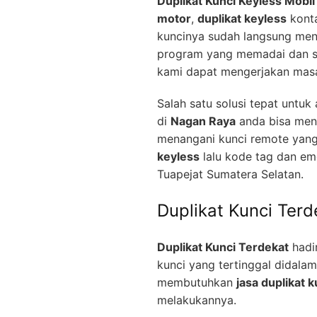
Duplikat Kunci Keyless Mobil
motor
,
duplikat keyless
konta
kuncinya sudah langsung men
program yang memadai dan se
kami dapat mengerjakan mas
Salah satu solusi tepat untu
di
Nagan Raya
anda bisa men
menangani kunci remote yang
keyless
lalu kode tag dan em
Tuapejat Sumatera Selatan.
Duplikat Kunci Ter
Duplikat Kunci Terdekat
hadir
kunci yang tertinggal didala
membutuhkan
jasa duplikat k
melakukannya.