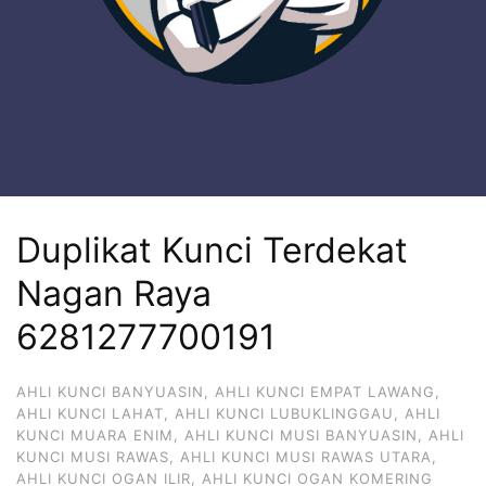
Duplikat Kunci Terdekat
Nagan Raya
6281277700191
AHLI KUNCI BANYUASIN
,
AHLI KUNCI EMPAT LAWANG
,
AHLI KUNCI LAHAT
,
AHLI KUNCI LUBUKLINGGAU
,
AHLI
KUNCI MUARA ENIM
,
AHLI KUNCI MUSI BANYUASIN
,
AHLI
KUNCI MUSI RAWAS
,
AHLI KUNCI MUSI RAWAS UTARA
,
AHLI KUNCI OGAN ILIR
,
AHLI KUNCI OGAN KOMERING