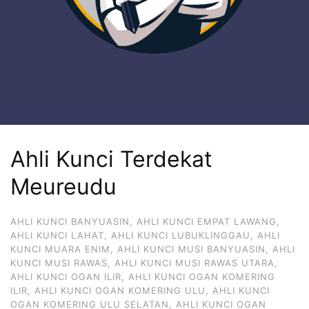
Ahli Kunci Terdekat
Meureudu
AHLI KUNCI BANYUASIN
,
AHLI KUNCI EMPAT LAWANG
,
AHLI KUNCI LAHAT
,
AHLI KUNCI LUBUKLINGGAU
,
AHLI
KUNCI MUARA ENIM
,
AHLI KUNCI MUSI BANYUASIN
,
AHLI
KUNCI MUSI RAWAS
,
AHLI KUNCI MUSI RAWAS UTARA
,
AHLI KUNCI OGAN ILIR
,
AHLI KUNCI OGAN KOMERING
ILIR
,
AHLI KUNCI OGAN KOMERING ULU
,
AHLI KUNCI
OGAN KOMERING ULU SELATAN
,
AHLI KUNCI OGAN