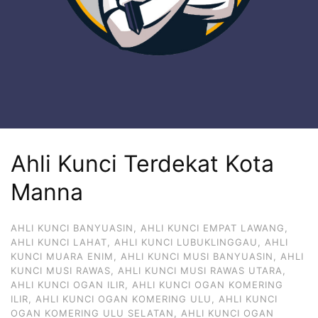
Ahli Kunci Terdekat Kota
Manna
AHLI KUNCI BANYUASIN
,
AHLI KUNCI EMPAT LAWANG
,
AHLI KUNCI LAHAT
,
AHLI KUNCI LUBUKLINGGAU
,
AHLI
KUNCI MUARA ENIM
,
AHLI KUNCI MUSI BANYUASIN
,
AHLI
KUNCI MUSI RAWAS
,
AHLI KUNCI MUSI RAWAS UTARA
,
AHLI KUNCI OGAN ILIR
,
AHLI KUNCI OGAN KOMERING
ILIR
,
AHLI KUNCI OGAN KOMERING ULU
,
AHLI KUNCI
OGAN KOMERING ULU SELATAN
,
AHLI KUNCI OGAN