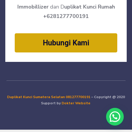
Immobillizer
dan D
uplikat Kunci Rumah
+6281277700191
Hubungi Kami
Duplikat Kunci Sumatera Selatan
081277700191
– Copyright @ 2020
Support by
Dokter Website