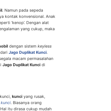
il
. Namun pada sepeda
nya kontak konvensional. Anak
erti ‘kenop’. Dengan alat
pengalaman yang cukup, maka
obil
dengan sistem
keyless
dari
Jago Duplikat Kunci
.
i segala macam permasalahan
gi
Jago Duplikat Kunci
di
kunci,
kunci
yang rusak,
 kunci
. Biasanya orang
 Hal itu dirasa cukup mudah