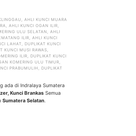
KLINGGAU
,
AHLI KUNCI MUARA
ARA
,
AHLI KUNCI OGAN ILIR
,
MERING ULU SELATAN
,
AHLI
EMATANG ILIR
,
AHLI KUNCI
NCI LAHAT
,
DUPLIKAT KUNCI
AT KUNCI MUSI RAWAS
,
MERING ILIR
,
DUPLIKAT KUNCI
OGAN KOMERING ULU TIMUR
,
UNCI PRABUMULIH
,
DUPLIKAT
g ada di Indralaya Sumatera
izer, Kunci Brankas
Semua
ah
Sumatera Selatan
.