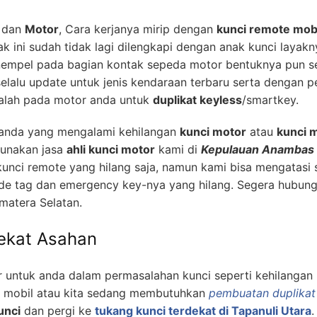
dan
Motor
, Cara kerjanya mirip dengan
kunci remote mob
k ini sudah tidak lagi dilengkapi dengan anak kunci layak
empel pada bagian kontak sepeda motor bentuknya pun sep
lalu update untuk jenis kendaraan terbaru serta dengan 
alah pada motor anda untuk
duplikat keyless
/smartkey.
k anda yang mengalami kehilangan
kunci motor
atau
kunci m
unakan jasa
ahli kunci motor
kami di
Kepulauan Anambas
kunci remote yang hilang saja, namun kami bisa mengatas
de tag dan emergency key-nya yang hilang. Segera hubun
matera Selatan.
dekat Asahan
 untuk anda dalam permasalahan kunci seperti kehilangan 
m mobil atau kita sedang membutuhkan
pembuatan duplikat
unci
dan pergi ke
tukang kunci terdekat di Tapanuli Utara
.