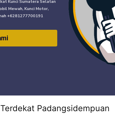
ikat Kunci Sumatera Selatan
obil Mewah, Kunci Motor,
mah
+6281277700191
ami
i Terdekat Padangsidempuan