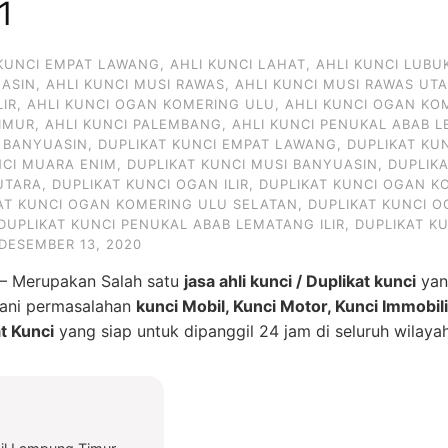
1
 KUNCI EMPAT LAWANG
,
AHLI KUNCI LAHAT
,
AHLI KUNCI LUBU
UASIN
,
AHLI KUNCI MUSI RAWAS
,
AHLI KUNCI MUSI RAWAS UT
LIR
,
AHLI KUNCI OGAN KOMERING ULU
,
AHLI KUNCI OGAN KO
IMUR
,
AHLI KUNCI PALEMBANG
,
AHLI KUNCI PENUKAL ABAB L
I BANYUASIN
,
DUPLIKAT KUNCI EMPAT LAWANG
,
DUPLIKAT KU
NCI MUARA ENIM
,
DUPLIKAT KUNCI MUSI BANYUASIN
,
DUPLIK
UTARA
,
DUPLIKAT KUNCI OGAN ILIR
,
DUPLIKAT KUNCI OGAN KO
AT KUNCI OGAN KOMERING ULU SELATAN
,
DUPLIKAT KUNCI 
DUPLIKAT KUNCI PENUKAL ABAB LEMATANG ILIR
,
DUPLIKAT K
DESEMBER 13, 2020
– Merupakan Salah satu
jasa ahli kunci / Duplikat kunci
yan
gani permasalahan
kunci Mobil, Kunci Motor, Kunci Immobil
t Kunci
yang siap untuk dipanggil 24 jam di seluruh wilay