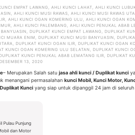
 KUNCI EMPAT LAWANG
,
AHLI KUNCI LAHAT
,
AHLI KUNCI LUBU
UASIN
,
AHLI KUNCI MUSI RAWAS
,
AHLI KUNCI MUSI RAWAS UT
LIR
,
AHLI KUNCI OGAN KOMERING ULU
,
AHLI KUNCI OGAN KO
IMUR
,
AHLI KUNCI PALEMBANG
,
AHLI KUNCI PENUKAL ABAB L
I BANYUASIN
,
DUPLIKAT KUNCI EMPAT LAWANG
,
DUPLIKAT KU
NCI MUARA ENIM
,
DUPLIKAT KUNCI MUSI BANYUASIN
,
DUPLIK
UTARA
,
DUPLIKAT KUNCI OGAN ILIR
,
DUPLIKAT KUNCI OGAN KO
AT KUNCI OGAN KOMERING ULU SELATAN
,
DUPLIKAT KUNCI 
DUPLIKAT KUNCI PENUKAL ABAB LEMATANG ILIR
,
DUPLIKAT K
DESEMBER 13, 2020
ue
– Merupakan Salah satu
jasa ahli kunci / Duplikat kunci
ya
tuk menangani permasalahan
kunci Mobil, Kunci Motor, Kun
uplikat Kunci
yang siap untuk dipanggil 24 jam di seluru
l Pulau Punjung
Mobil dan Motor