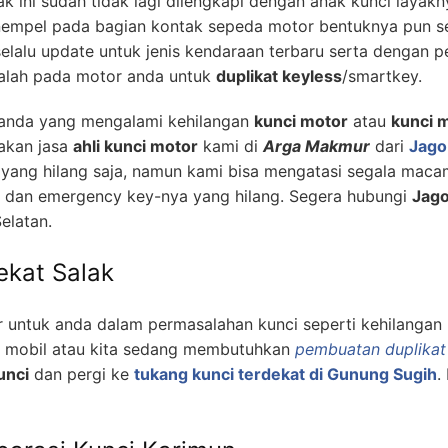
k ini sudah tidak lagi dilengkapi dengan anak kunci layak
empel pada bagian kontak sepeda motor bentuknya pun sep
lalu update untuk jenis kendaraan terbaru serta dengan 
alah pada motor anda untuk
duplikat keyless
/smartkey.
k anda yang mengalami kehilangan
kunci motor
atau
kunci m
akan jasa
ahli kunci motor
kami di
Arga Makmur
dari
Jago
 yang hilang saja, namun kami bisa mengatasi segala mac
g dan emergency key-nya yang hilang. Segera hubungi
Jago
elatan.
ekat Salak
 untuk anda dalam permasalahan kunci seperti kehilangan 
m mobil atau kita sedang membutuhkan
pembuatan duplikat
unci
dan pergi ke
tukang kunci terdekat di Gunung Sugih
.