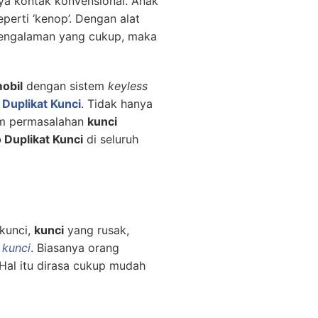
nya kontak konvensional. Anak
erti ‘kenop’. Dengan alat
pengalaman yang cukup, maka
obil
dengan sistem
keyless
 Duplikat Kunci
. Tidak hanya
am permasalahan
kunci
 Duplikat Kunci
di seluruh
kunci,
kunci
yang rusak,
 kunci
. Biasanya orang
 Hal itu dirasa cukup mudah