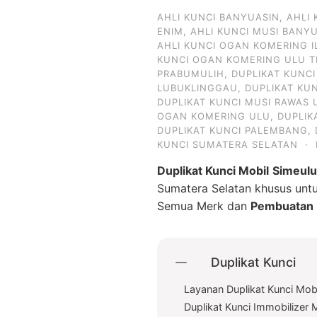
AHLI KUNCI BANYUASIN
,
AHLI
ENIM
,
AHLI KUNCI MUSI BANY
AHLI KUNCI OGAN KOMERING I
KUNCI OGAN KOMERING ULU T
PRABUMULIH
,
DUPLIKAT KUNC
LUBUKLINGGAU
,
DUPLIKAT KU
DUPLIKAT KUNCI MUSI RAWAS 
OGAN KOMERING ULU
,
DUPLIK
DUPLIKAT KUNCI PALEMBANG
,
KUNCI SUMATERA SELATAN
·
Duplikat Kunci Mobil
Simeul
Sumatera Selatan khusus un
Semua Merk dan
Pembuatan D
Duplikat Kunci
Layanan Duplikat Kunci Mobi
Duplikat Kunci Immobilizer 