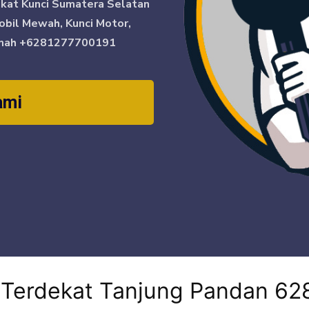
ikat Kunci Sumatera Selatan
obil Mewah, Kunci Motor,
mah
+6281277700191
ami
i Terdekat Tanjung Pandan 6