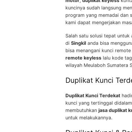
motor
,
duplikat keyless
konta
kuncinya sudah langsung men
program yang memadai dan se
kami dapat mengerjakan mas
Salah satu solusi tepat untu
di
Singkil
anda bisa menggun
bisa menangani kunci remote
remote keyless
lalu kode ta
wilayah Meulaboh Sumatera S
Duplikat Kunci Terd
Duplikat Kunci Terdekat
hadir
kunci yang tertinggal didala
membutuhkan
jasa duplikat k
untuk melakukannya.