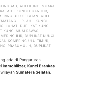
KLINGGAU
,
AHLI KUNCI MUARA
ARA
,
AHLI KUNCI OGAN ILIR
,
MERING ULU SELATAN
,
AHLI
EMATANG ILIR
,
AHLI KUNCI
NCI LAHAT
,
DUPLIKAT KUNCI
AT KUNCI MUSI RAWAS
,
MERING ILIR
,
DUPLIKAT KUNCI
OGAN KOMERING ULU TIMUR
,
UNCI PRABUMULIH
,
DUPLIKAT
ng ada di Pangururan
ci Immobilizer, Kunci Brankas
h wilayah
Sumatera Selatan
.