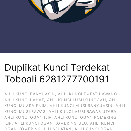
Duplikat Kunci Terdekat
Toboali 6281277700191
AHLI KUNCI BANYUASIN
,
AHLI KUNCI EMPAT LAWANG
,
AHLI KUNCI LAHAT
,
AHLI KUNCI LUBUKLINGGAU
,
AHLI
KUNCI MUARA ENIM
,
AHLI KUNCI MUSI BANYUASIN
,
AHLI
KUNCI MUSI RAWAS
,
AHLI KUNCI MUSI RAWAS UTARA
,
AHLI KUNCI OGAN ILIR
,
AHLI KUNCI OGAN KOMERING
ILIR
,
AHLI KUNCI OGAN KOMERING ULU
,
AHLI KUNCI
OGAN KOMERING ULU SELATAN
,
AHLI KUNCI OGAN