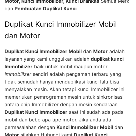
Motor, Kunci Immobilizer, Kunci Brankas
Semua Merk
dan
Pembuatan Duplikat Kunci
.
Duplikat Kunci Immobilizer Mobil
dan Motor
Duplikat Kunci Immobilizer Mobil
dan
Motor
adalah
layanan yang kami unggulkan adalah
duplikat kunci
Immobilizer
baik untuk mobil maupun motor.
Immobilizer
sendiri adalah pengaman terbaru yang
tidak semudah hanya menduplikasi kunci lalu bisa
menyalakan mesin. Akan tetapi kunci Immobilizer ini
memerlukan pemrograman mesin untuk sinkronisasi
antara chip Immobilizer dengan mesin kendaraan.
Duplikat Kunci Immobilizer
saat ini sudah ada pada
mobil dan beberapa tipe motor. Jika anda ada
permasalahan dengan
Kunci Immobilizer Mobil
dan
Motor
silahkan Hubungi kami
Duplikat Kunci